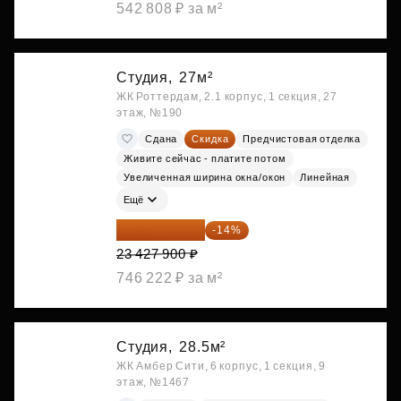
542 808 ₽ за м²
Студия,
27м²
ЖК Роттердам, 2.1 корпус, 1 секция, 27
этаж, №190
Сдана
Скидка
Предчистовая отделка
Живите сейчас - платите потом
Увеличенная ширина окна/окон
Линейная
Ещё
20 147 994 ₽
-14%
23 427 900 ₽
746 222 ₽ за м²
Студия,
28.5м²
ЖК Амбер Сити, 6 корпус, 1 секция, 9
этаж, №1467