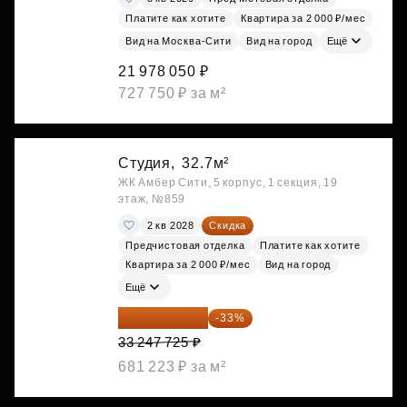
Платите как хотите
Квартира за 2 000 ₽/мес
Вид на Москва-Сити
Вид на город
Ещё
21 978 050 ₽
727 750 ₽ за м²
Студия,
32.7м²
ЖК Амбер Сити, 5 корпус, 1 секция, 19
этаж, №859
2 кв 2028
Скидка
Предчистовая отделка
Платите как хотите
Квартира за 2 000 ₽/мес
Вид на город
Ещё
22 275 976 ₽
-33%
33 247 725 ₽
681 223 ₽ за м²