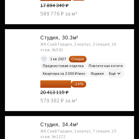
17 894 340 ₽
589 776 ₽ за м²
Студия,
30.3м²
ЖК Скай Гарден, 2 корпус, 3 секция, 26
этаж, №532
1 кв 2027
Скидка
Предчистовая отделка
Платите как хотите
Квартира за 2 000 ₽/мес
Лоджия
Ещё
17 555 275 ₽
-14%
20 413 110 ₽
579 382 ₽ за м²
Студия,
34.4м²
ЖК Скай Гарден, 1 корпус, 7 секция, 15
этаж, №1272