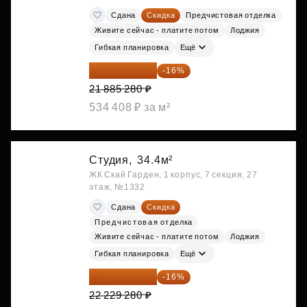
Сдана
Скидка
Предчистовая отделка
Живите сейчас - платите потом
Лоджия
Гибкая планировка
Ещё
18 383 635 ₽
-16%
21 885 280 ₽
534 408 ₽ за м²
Студия,
34.4м²
ЖК Скай Гарден, 1 корпус, 7 секция, 27
этаж, №1332
Сдана
Скидка
Предчистовая отделка
Живите сейчас - платите потом
Лоджия
Гибкая планировка
Ещё
18 672 595 ₽
-16%
22 229 280 ₽