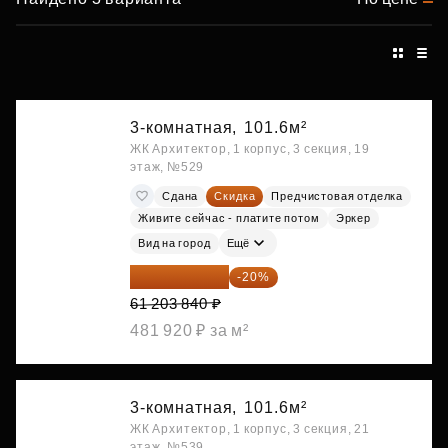
3-комнатная,
101.6м²
ЖК Архитектор, 1 корпус, 3 секция, 19
этаж, №529
Сдана
Скидка
Предчистовая отделка
Живите сейчас - платите потом
Эркер
Вид на город
Ещё
48 963 072 ₽
-20%
61 203 840 ₽
481 920 ₽ за м²
3-комнатная,
101.6м²
ЖК Архитектор, 1 корпус, 3 секция, 21
этаж, №539