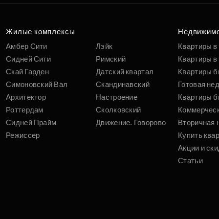
Жилые комплексы
Недвижим
Амбер Сити
Лэйк
Квартиры в
Сидней Сити
Римский
Квартиры в 
Скай Гарден
Датский квартал
Квартиры б
Симоновский Вал
Скандинавский
Готовая не
Архитектор
Настроение
Квартиры б
Роттердам
Сколковский
Коммерчес
Сидней Прайм
Движение. Говорово
Вторичная 
Режиссер
Купить ква
Акции и ски
Статьи