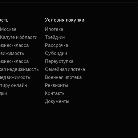
ость
Условия покупки
 Москве
Ипотека
Калуге и области
Трейд-ин
изнес-класса
Рассрочка
движимость
Субсидии
изнес-класса
Переуступка
кая недвижимость
Семейная ипотека
недвижимость
Военная ипотека
ртиру онлайн
Реквизиты
дки
Контакты
Документы