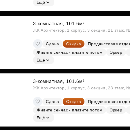
Субсидии
Ещё
3-комнатная,
101.6м²
ЖК Архитектор, 1 корпус, 3 секция, 21 этаж, 
Сдана
Скидка
Предчистовая отде
Живите сейчас - платите потом
Эркер
Ещё
3-комнатная,
101.6м²
ЖК Архитектор, 1 корпус, 3 секция, 23 этаж, 
Сдана
Скидка
Предчистовая отде
Живите сейчас - платите потом
Эркер
Ещё