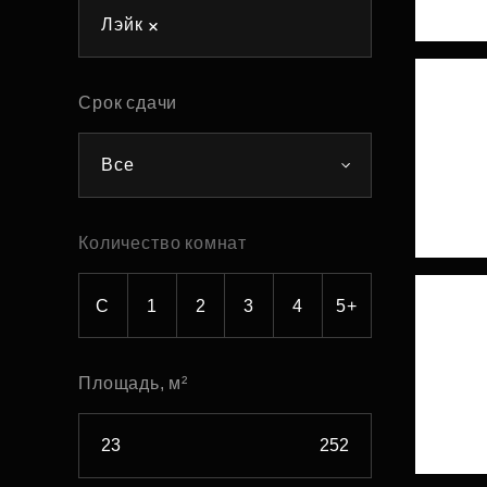
Лэйк
Рефинансирование
Срок сдачи
Все
Количество комнат
С
1
2
3
4
5+
Площадь, м²