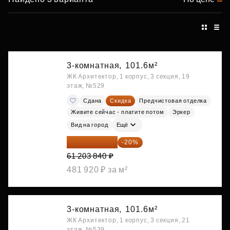
3-комнатная,
101.6м²
ЖК Архитектор, 1 корпус, 3 секция, 19
этаж, №529
Сдана
Скидка
Предчистовая отделка
Живите сейчас - платите потом
Эркер
Вид на город
Ещё
48 963 072 ₽
-20%
61 203 840 ₽
481 920 ₽ за м²
3-комнатная,
101.6м²
ЖК Архитектор, 1 корпус, 3 секция, 21
этаж, №539