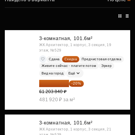
3-комнатная,
101.6м²
ЖК Архитектор, 1 корпус, 3 секция, 19
этаж, №529
Сдана
Скидка
Предчистовая отделка
Живите сейчас - платите потом
Эркер
Вид на город
Ещё
48 963 072 ₽
-20%
61 203 840 ₽
481 920 ₽ за м²
3-комнатная,
101.6м²
ЖК Архитектор, 1 корпус, 3 секция, 21
этаж, №539