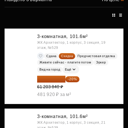
3-комнатная,
101.6м²
ЖК Архитектор, 1 корпус, 3 секция, 19
этаж, №529
Сдана
Скидка
Предчистовая отделка
Живите сейчас - платите потом
Эркер
Вид на город
Ещё
48 963 072 ₽
-20%
61 203 840 ₽
481 920 ₽ за м²
3-комнатная,
101.6м²
ЖК Архитектор, 1 корпус, 3 секция, 21
этаж, №539