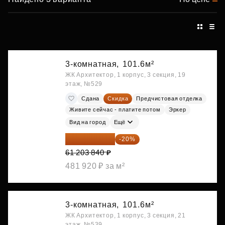
3-комнатная,
101.6м²
ЖК Архитектор, 1 корпус, 3 секция, 19
этаж, №529
Сдана
Скидка
Предчистовая отделка
Живите сейчас - платите потом
Эркер
Вид на город
Ещё
48 963 072 ₽
-20%
61 203 840 ₽
481 920 ₽ за м²
3-комнатная,
101.6м²
ЖК Архитектор, 1 корпус, 3 секция, 21
этаж, №539