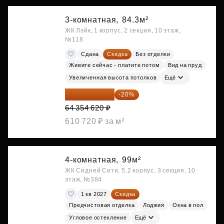
3-комнатная,
84.3м²
ЖК Лэйк, 1 корпус, 2 секция, 10 этаж,
№118
Сдана
Скидка
Без отделки
Живите сейчас - платите потом
Вид на пруд
Увеличенная высота потолков
Ещё
51 483 696 ₽
-20%
64 354 620 ₽
610 720 ₽ за м²
4-комнатная,
99м²
ЖК Сидней Сити, 5.2 корпус, 3 секция, 10
этаж, №384
1 кв 2027
Скидка
Предчистовая отделка
Лоджия
Окна в пол
Угловое остекление
Ещё