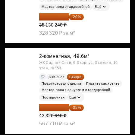
Мастер-зона с гардеробной
Ещё
28 104 192 ₽
-20%
35 130 240 ₽
328 320 ₽ за м²
2-комнатная,
49.6м²
ЖК Сидней Сити, 6.3 корпус, 3 секция, 10
этаж, №553
3 кв 2027
Скидка
Предчистовая отделка
Платите как хотите
Мастер-зона с санузлом и гардеробной
Постирочная
Ещё
28 158 416 ₽
-35%
43 320 640 ₽
567 710 ₽ за м²