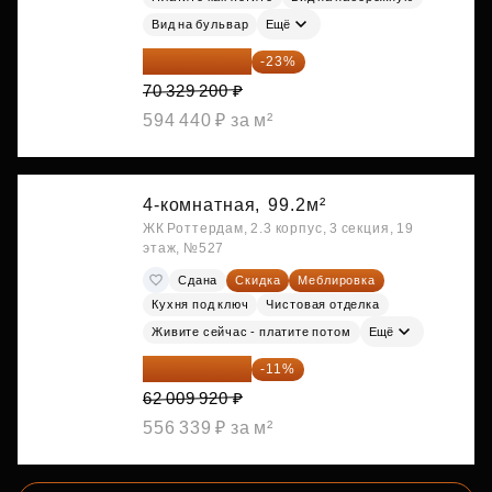
Вид на бульвар
Ещё
54 153 484 ₽
-23%
70 329 200 ₽
594 440 ₽ за м²
4-комнатная,
99.2м²
ЖК Роттердам, 2.3 корпус, 3 секция, 19
этаж, №527
Сдана
Скидка
Меблировка
Кухня под ключ
Чистовая отделка
Живите сейчас - платите потом
Ещё
55 188 829 ₽
-11%
62 009 920 ₽
556 339 ₽ за м²