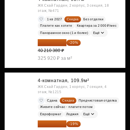
ЖК Скай Гарден, 2 корпус, 3 секция, 18
этаж, №471
1 кв 2027
Скидка
Без отделки
Платите как хотите
Квартира за 2 000 ₽/мес
Панорамное окно (1 и более)
Ещё
32 168 304 ₽
-20%
40 210 380 ₽
325 920 ₽ за м²
4-комнатная,
109.9м²
ЖК Скай Гарден, 1 корпус, 7 секция, 4
этаж, №1215
Сдана
Скидка
Предчистовая отделка
Живите сейчас - платите потом
Евроформат
Лоджия
Ещё
38 999 224 ₽
-19%