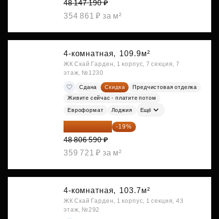
48 147 190 ₽
354 861 ₽ за м²
4-комнатная,
109.9м²
ЖК Скай Гарден, 1 корпус, 7 секция, 7
этаж, №1230
Сдана
Скидка
Предчистовая отделка
Живите сейчас - платите потом
Евроформат
Лоджия
Ещё
39 533 338 ₽
-19%
48 806 590 ₽
359 721 ₽ за м²
4-комнатная,
103.7м²
ЖК Скай Гарден, 1 корпус, 1 секция, 43
этаж, №292