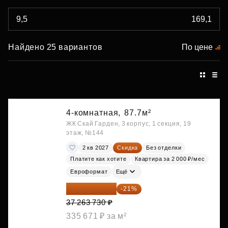
Найдено 25 вариантов
По цене
4-комнатная,
87.7м²
ЖК Скай Гарден, 3 корпус, 1 секция, 19
этаж, №144
2 кв 2027
Скидка
Без отделки
Платите как хотите
Квартира за 2 000 ₽/мес
Евроформат
Ещё
29 438 347 ₽
-21%
37 263 730 ₽
335 671 ₽ за м²