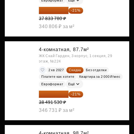
Евроформат
Ещё
29 888 686 ₽
-21%
37 833 780 ₽
340 806 ₽ за м²
4-комнатная,
87.7м²
ЖК Скай Гарден, 3 корпус, 1 секция, 29
этаж, №224
2 кв 2027
Скидка
Без отделки
Платите как хотите
Квартира за 2 000 ₽/мес
Евроформат
Ещё
30 408 309 ₽
-21%
38 491 530 ₽
346 731 ₽ за м²
4-комнатная,
98.7м²