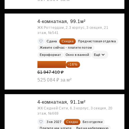
4-комнатная,
99.1м²
ЖК Роттердам, 2.3 корпус, 3 секция, 21
этаж, №541
Сдана
Скидка
Предчистовая отделка
Живите сейчас - платите потом
Евроформат
Окно в ванной
Ещё
52 035 824 ₽
-16%
61 947 410 ₽
525 084 ₽ за м²
4-комнатная,
91.1м²
ЖК Сидней Сити, 6.3 корпус, 3 секция, 20
этаж, №669
3 кв 2027
Скидка
Без отделки
Платите как хотите
Вид на набережную