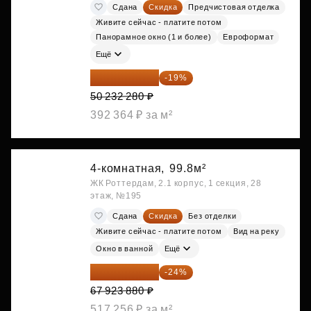
Сдана
Скидка
Предчистовая отделка
Живите сейчас - платите потом
Панорамное окно (1 и более)
Евроформат
Ещё
40 688 147 ₽
-19%
50 232 280 ₽
392 364 ₽ за м²
4-комнатная,
99.8м²
ЖК Роттердам, 2.1 корпус, 1 секция, 28
этаж, №195
Сдана
Скидка
Без отделки
Живите сейчас - платите потом
Вид на реку
Окно в ванной
Ещё
51 622 149 ₽
-24%
67 923 880 ₽
517 256 ₽ за м²