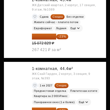
ЖК Датский квартал, 2 корпус, 17 секция,
9 этаж, №1089
Сдана
Скидка
Без отделки
Живите сейчас - платите потом
Евроформат
Лоджия
Ещё
11 606 071 ₽
-23%
15 072 820 ₽
267 421 ₽ за м²
1-комнатная,
44.4м²
ЖК Скай Гарден, 2 корпус, 3 секция, 9
этаж, №393
1 кв 2027
Скидка
Предчистовая отделка
Платите как хотите
Квартира за 2 000 ₽/мес
Панорамное окно (1 и более)
Ещё