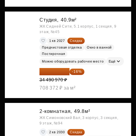
Студия,
40.9м²
ЖК Сидней Сити, 5.1 корпус, 1 секция, 9
этаж, №45
1 кв 2027
Скидка
Предчистовая отделка
Окно в ванной
Постирочная
Можно оборудовать рабочее место
Ещё
28 972 415 ₽
-16%
34 490 970 ₽
708 372 ₽ за м²
2-комнатная,
49.8м²
ЖК Симоновский Вал, 3 корпус, 3 секция,
9 этаж, №94
2 кв 2030
Скидка