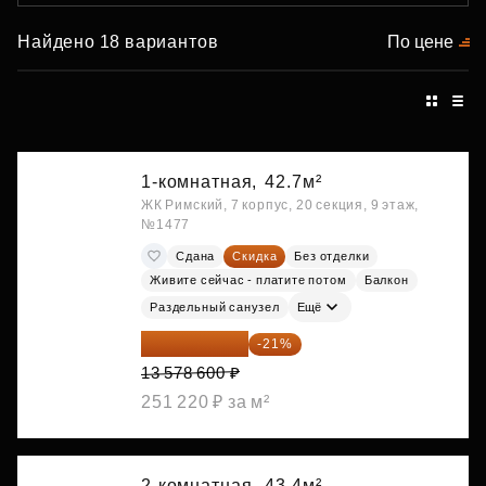
Найдено 18 вариантов
По цене
1-комнатная,
42.7м²
ЖК Римский, 7 корпус, 20 секция, 9 этаж,
№1477
Сдана
Скидка
Без отделки
Живите сейчас - платите потом
Балкон
Раздельный санузел
Ещё
10 727 094 ₽
-21%
13 578 600 ₽
251 220 ₽ за м²
2-комнатная,
43.4м²