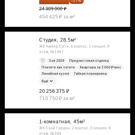
20 176 470 ₽
-17%
24 309 000 ₽
454 425 ₽ за м²
Студия,
28.5м²
ЖК Амбер Сити, 6 корпус, 1 секция, 9
этаж, №1467
3 кв 2029
Предчистовая отделка
Платите как хотите
Квартира за 2 000 ₽/мес
Линейная кухня
Гибкая планировка
Ещё
20 256 375 ₽
710 750 ₽ за м²
1-комнатная,
45м²
ЖК Скай Гарден, 2 корпус, 3 секция, 9
этаж, №394