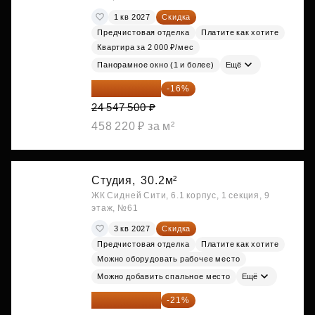
1 кв 2027
Скидка
Предчистовая отделка
Платите как хотите
Квартира за 2 000 ₽/мес
Панорамное окно (1 и более)
Ещё
20 619 900 ₽
-16%
24 547 500 ₽
458 220 ₽ за м²
Студия,
30.2м²
ЖК Сидней Сити, 6.1 корпус, 1 секция, 9
этаж, №61
3 кв 2027
Скидка
Предчистовая отделка
Платите как хотите
Можно оборудовать рабочее место
Можно добавить спальное место
Ещё
23 955 818 ₽
-21%