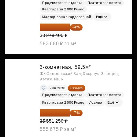
Предчистовая отделка
Платите как хотите
Квартира за 2 000 ₽/мес
Мастер-зона с гардеробной
Ещё
29 067 264 ₽
-4%
30 278 400 ₽
583 680 ₽ за м²
3-комнатная,
59.5м²
ЖК Симоновский Вал, 3 корпус, 3 секция,
9 этаж, №86
2 кв 2030
Скидка
Предчистовая отделка
Платите как хотите
Квартира за 2 000 ₽/мес
Лоджия
Ещё
33 062 663 ₽
-7%
35 551 250 ₽
555 675 ₽ за м²