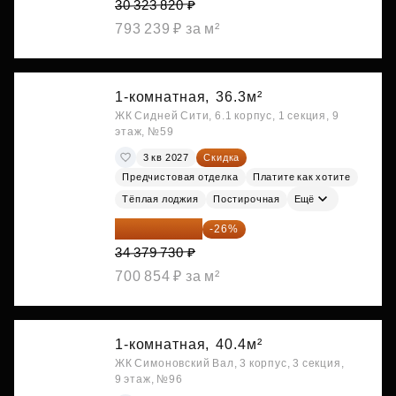
30 323 820 ₽
793 239 ₽ за м²
1-комнатная,
36.3м²
ЖК Сидней Сити, 6.1 корпус, 1 секция, 9
этаж, №59
3 кв 2027
Скидка
Предчистовая отделка
Платите как хотите
Тёплая лоджия
Постирочная
Ещё
25 441 000 ₽
-26%
34 379 730 ₽
700 854 ₽ за м²
1-комнатная,
40.4м²
ЖК Симоновский Вал, 3 корпус, 3 секция,
9 этаж, №96