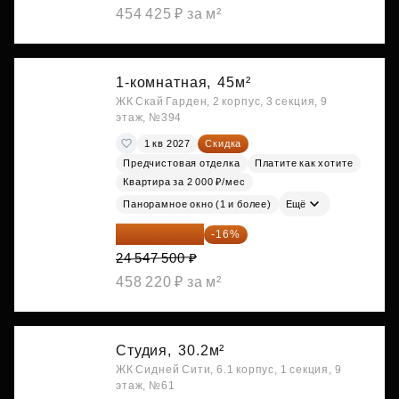
454 425 ₽ за м²
1-комнатная,
45м²
ЖК Скай Гарден, 2 корпус, 3 секция, 9
этаж, №394
1 кв 2027
Скидка
Предчистовая отделка
Платите как хотите
Квартира за 2 000 ₽/мес
Панорамное окно (1 и более)
Ещё
20 619 900 ₽
-16%
24 547 500 ₽
458 220 ₽ за м²
Студия,
30.2м²
ЖК Сидней Сити, 6.1 корпус, 1 секция, 9
этаж, №61