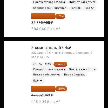
Предчистовая отделка
Платите как хотите
Квартира за 2 000 ₽/мес
Лоджия
Ещё
33 290 280 ₽
-7%
35 796 000 ₽
584 040 ₽ за м²
2-комнатная,
57.4м²
ЖК Сидней Сити, 6.3 корпус, 3 секция, 9
этаж, №535
3 кв 2027
Скидка
Предчистовая отделка
Платите как хотите
Вид на набережную
Вид на бульвар
Ещё
35 025 710 ₽
-26%
47 332 040 ₽
610 204 ₽ за м²