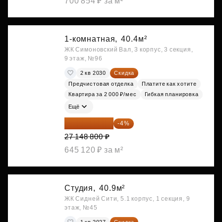
700 854 ₽ за м²
1-комнатная,
40.4м²
ЖК Симоновский Вал, 3 корпус, 3 секция,
9 этаж, №96
2 кв 2030
Скидка
Предчистовая отделка
Платите как хотите
Квартира за 2 000 ₽/мес
Гибкая планировка
Ещё
26 062 848 ₽
-4%
27 148 800 ₽
645 120 ₽ за м²
Студия,
40.9м²
ЖК Сидней Сити, 5.1 корпус, 1 секция, 9
этаж, №45
1 кв 2027
Скидка