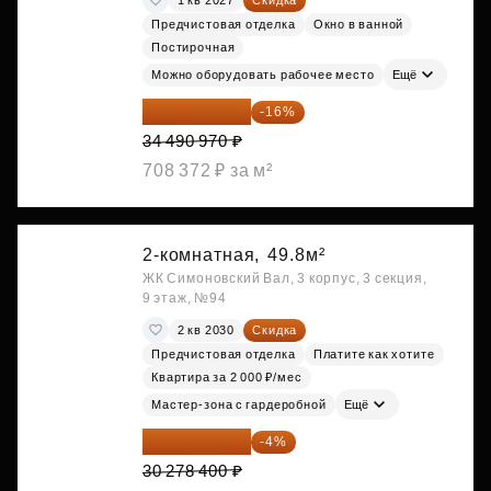
Предчистовая отделка
Окно в ванной
Постирочная
Можно оборудовать рабочее место
Ещё
28 972 415 ₽
-16%
34 490 970 ₽
708 372 ₽ за м²
2-комнатная,
49.8м²
ЖК Симоновский Вал, 3 корпус, 3 секция,
9 этаж, №94
2 кв 2030
Скидка
Предчистовая отделка
Платите как хотите
Квартира за 2 000 ₽/мес
Мастер-зона с гардеробной
Ещё
29 067 264 ₽
-4%
30 278 400 ₽