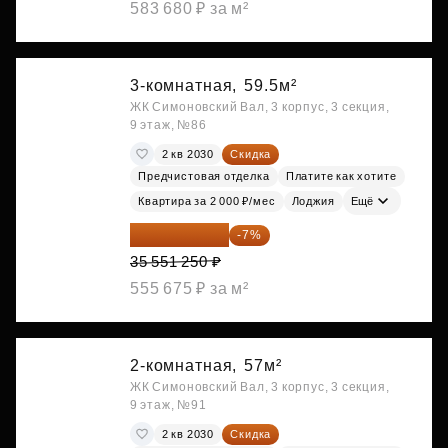
583 680 ₽ за м²
3-комнатная,
59.5м²
ЖК Симоновский Вал, 3 корпус, 3 секция,
9 этаж, №86
2 кв 2030
Скидка
Предчистовая отделка
Платите как хотите
Квартира за 2 000 ₽/мес
Лоджия
Ещё
33 062 663 ₽
-7%
35 551 250 ₽
555 675 ₽ за м²
2-комнатная,
57м²
ЖК Симоновский Вал, 3 корпус, 3 секция,
9 этаж, №91
2 кв 2030
Скидка