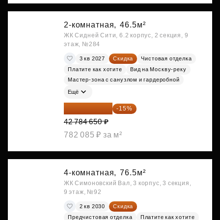
2-комнатная,
46.5м²
ЖК Сидней Сити, 6.2 корпус, 2 секция, 9
этаж, №284
3 кв 2027
Скидка
Чистовая отделка
Платите как хотите
Вид на Москву-реку
Мастер-зона с санузлом и гардеробной
Ещё
36 366 953 ₽
-15%
42 784 650 ₽
782 085 ₽ за м²
4-комнатная,
76.5м²
ЖК Симоновский Вал, 3 корпус, 3 секция,
9 этаж, №92
2 кв 2030
Скидка
Предчистовая отделка
Платите как хотите