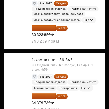
3 кв 2027
Скидка
Предчистовая отделка
Платите как хотите
Можно оборудовать рабочее место
Можно добавить спальное место
Ещё
23 955 818 ₽
-21%
30 323 820 ₽
793 239 ₽ за м²
1-комнатная,
36.3м²
ЖК Сидней Сити, 6.1 корпус, 1 секция, 9
этаж, №59
3 кв 2027
Скидка
Предчистовая отделка
Платите как хотите
Тёплая лоджия
Постирочная
Ещё
25 441 000 ₽
-26%
34 379 730 ₽