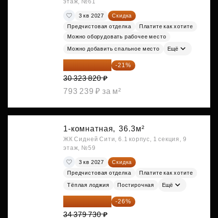
этаж, №61
3 кв 2027
Скидка
Предчистовая отделка
Платите как хотите
Можно оборудовать рабочее место
Можно добавить спальное место
Ещё
23 955 818 ₽
-21%
30 323 820 ₽
793 239 ₽ за м²
1-комнатная,
36.3м²
ЖК Сидней Сити, 6.1 корпус, 1 секция, 9
этаж, №59
3 кв 2027
Скидка
Предчистовая отделка
Платите как хотите
Тёплая лоджия
Постирочная
Ещё
25 441 000 ₽
-26%
34 379 730 ₽