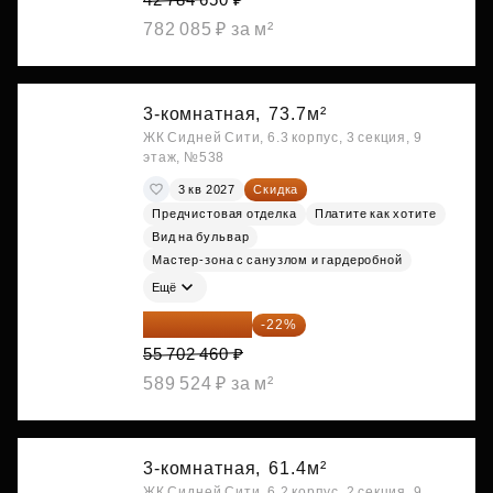
782 085 ₽ за м²
3-комнатная,
73.7м²
ЖК Сидней Сити, 6.3 корпус, 3 секция, 9
этаж, №538
3 кв 2027
Скидка
Предчистовая отделка
Платите как хотите
Вид на бульвар
Мастер-зона с санузлом и гардеробной
Ещё
43 447 919 ₽
-22%
55 702 460 ₽
589 524 ₽ за м²
3-комнатная,
61.4м²
ЖК Сидней Сити, 6.2 корпус, 2 секция, 9