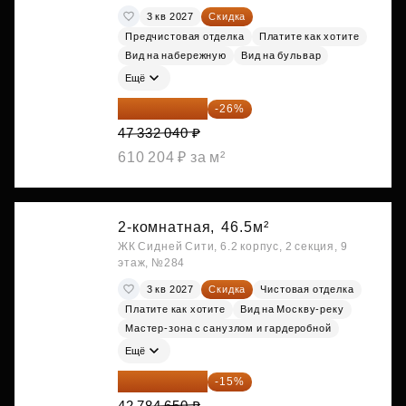
3 кв 2027
Скидка
Предчистовая отделка
Платите как хотите
Вид на набережную
Вид на бульвар
Ещё
35 025 710 ₽
-26%
47 332 040 ₽
610 204 ₽ за м²
2-комнатная,
46.5м²
ЖК Сидней Сити, 6.2 корпус, 2 секция, 9
этаж, №284
3 кв 2027
Скидка
Чистовая отделка
Платите как хотите
Вид на Москву-реку
Мастер-зона с санузлом и гардеробной
Ещё
36 366 953 ₽
-15%
42 784 650 ₽