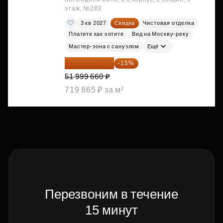
этаж, №283
3 кв 2027
Скидка
Чистовая отделка
Платите как хотите
Вид на Москву-реку
Мастер-зона с санузлом
Ещё
44 199 711 ₽
-15%
51 999 660 ₽
719 865 ₽ за м²
Перезвоним в течение
15 минут