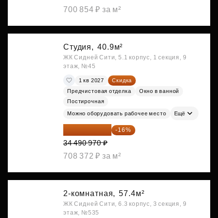
700 854 ₽ за м²
Студия,
40.9м²
ЖК Сидней Сити, 5.1 корпус, 1 секция, 9
этаж, №45
1 кв 2027
Скидка
Предчистовая отделка
Окно в ванной
Постирочная
Можно оборудовать рабочее место
Ещё
28 972 415 ₽
-16%
34 490 970 ₽
708 372 ₽ за м²
2-комнатная,
57.4м²
ЖК Сидней Сити, 6.3 корпус, 3 секция, 9
этаж, №535