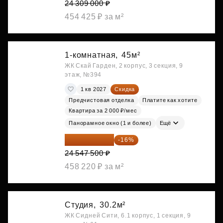
24 309 000 ₽
454 425 ₽ за м²
1-комнатная,
45м²
ЖК Скай Гарден, 2 корпус, 3 секция, 9
этаж, №394
1 кв 2027
Скидка
Предчистовая отделка
Платите как хотите
Квартира за 2 000 ₽/мес
Панорамное окно (1 и более)
Ещё
20 619 900 ₽
-16%
24 547 500 ₽
458 220 ₽ за м²
Студия,
30.2м²
ЖК Сидней Сити, 6.1 корпус, 1 секция, 9