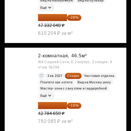
Вид на набережную
Вид на бульвар
Ещё
35 025 710 ₽
-26%
47 332 040 ₽
610 204 ₽ за м²
2-комнатная,
46.5м²
ЖК Сидней Сити, 6.2 корпус, 2 секция, 9
этаж, №284
3 кв 2027
Скидка
Чистовая отделка
Платите как хотите
Вид на Москву-реку
Мастер-зона с санузлом и гардеробной
Ещё
36 366 953 ₽
-15%
42 784 650 ₽
782 085 ₽ за м²