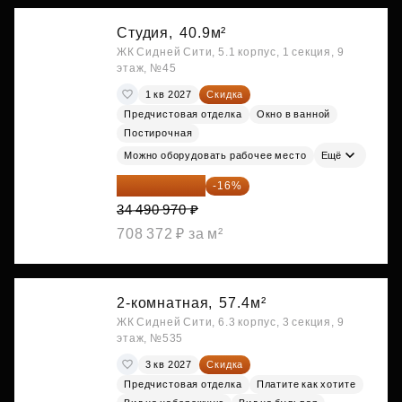
Студия,
40.9м²
ЖК Сидней Сити, 5.1 корпус, 1 секция, 9
этаж, №45
1 кв 2027
Скидка
Предчистовая отделка
Окно в ванной
Постирочная
Можно оборудовать рабочее место
Ещё
28 972 415 ₽
-16%
34 490 970 ₽
708 372 ₽ за м²
2-комнатная,
57.4м²
ЖК Сидней Сити, 6.3 корпус, 3 секция, 9
этаж, №535
3 кв 2027
Скидка
Предчистовая отделка
Платите как хотите