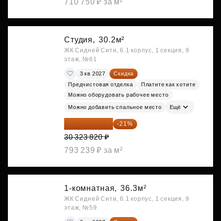
710 750 ₽ за м²
Студия,
30.2м²
ЖК Сидней Сити, 6.1 корпус, 1 секция, 9
этаж, №61
3 кв 2027
Скидка
Предчистовая отделка
Платите как хотите
Можно оборудовать рабочее место
Можно добавить спальное место
Ещё
23 955 818 ₽
-21%
30 323 820 ₽
793 239 ₽ за м²
1-комнатная,
36.3м²
ЖК Сидней Сити, 6.1 корпус, 1 секция, 9
этаж, №59