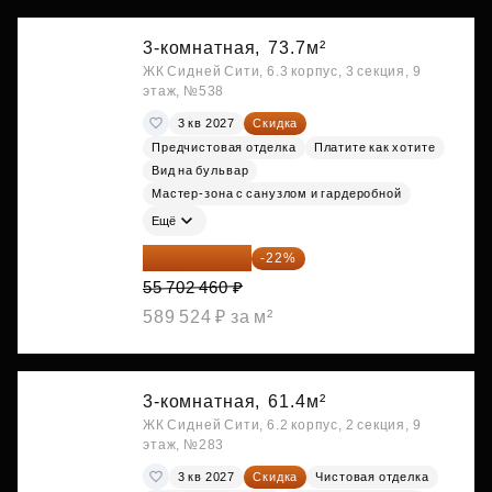
3-комнатная,
73.7м²
ЖК Сидней Сити, 6.3 корпус, 3 секция, 9
этаж, №538
3 кв 2027
Скидка
Предчистовая отделка
Платите как хотите
Вид на бульвар
Мастер-зона с санузлом и гардеробной
Ещё
43 447 919 ₽
-22%
55 702 460 ₽
589 524 ₽ за м²
3-комнатная,
61.4м²
ЖК Сидней Сити, 6.2 корпус, 2 секция, 9
этаж, №283
3 кв 2027
Скидка
Чистовая отделка