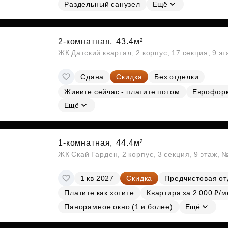
Субсидии
Раздельный санузел
Ещё
2-комнатная,
43.4м²
ЖК Датский квартал, 2 корпус, 17 секция, 9 э
Сдана
Скидка
Без отделки
Живите сейчас - платите потом
Еврофор
Ещё
1-комнатная,
44.4м²
ЖК Скай Гарден, 2 корпус, 3 секция, 9 этаж, 
1 кв 2027
Скидка
Предчистовая от
Платите как хотите
Квартира за 2 000 ₽/м
Панорамное окно (1 и более)
Ещё