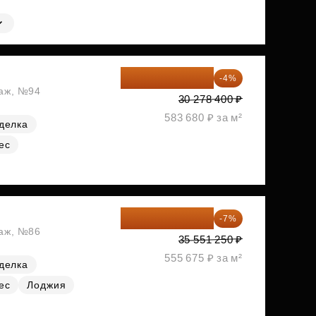
29 067 264 ₽
-4%
таж, №94
30 278 400 ₽
583 680 ₽ за м²
делка
ес
33 062 663 ₽
-7%
таж, №86
35 551 250 ₽
555 675 ₽ за м²
делка
ес
Лоджия