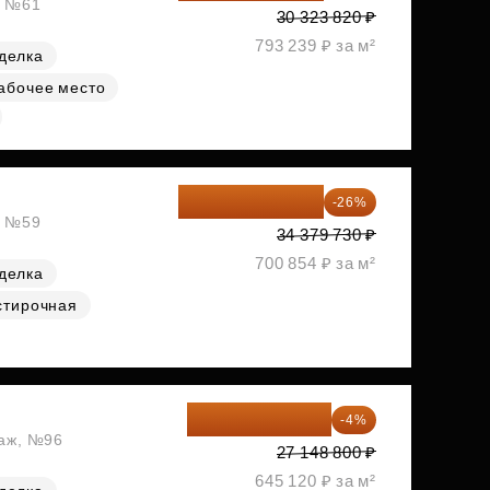
, №61
30 323 820 ₽
793 239 ₽ за м²
делка
абочее место
25 441 000 ₽
-26%
, №59
34 379 730 ₽
700 854 ₽ за м²
делка
стирочная
26 062 848 ₽
-4%
таж, №96
27 148 800 ₽
645 120 ₽ за м²