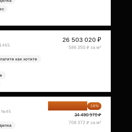
делка
ес
26 503 020 ₽
№1465
586 350 ₽ за м²
латите как хотите
е
28 972 415 ₽
-16%
, №45
34 490 970 ₽
708 372 ₽ за м²
делка