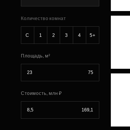
Рефинансирование
Количество комнат
С
1
2
3
4
5+
Площадь, м²
Стоимость, млн ₽