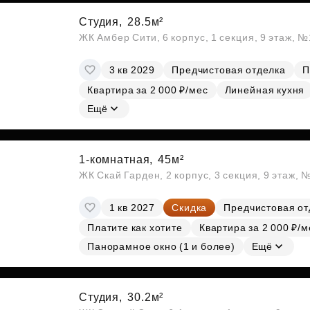
Студия,
28.5м²
ЖК Амбер Сити, 6 корпус, 1 секция, 9 этаж, 
3 кв 2029
Предчистовая отделка
П
Квартира за 2 000 ₽/мес
Линейная кухня
Ещё
1-комнатная,
45м²
ЖК Скай Гарден, 2 корпус, 3 секция, 9 этаж, 
1 кв 2027
Скидка
Предчистовая от
Платите как хотите
Квартира за 2 000 ₽/м
Панорамное окно (1 и более)
Ещё
Студия,
30.2м²