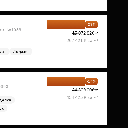
11 606 071 ₽
-23%
таж, №1089
15 072 820 ₽
267 421 ₽ за м²
мат
Лоджия
20 176 470 ₽
-17%
№393
24 309 000 ₽
454 425 ₽ за м²
делка
ес