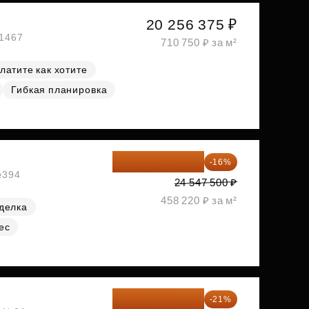
20 256 375 ₽
№1467
710 750 ₽ за м²
латите как хотите
Гибкая планировка
20 619 900 ₽
-16%
№394
24 547 500 ₽
458 220 ₽ за м²
делка
ес
23 955 818 ₽
-21%