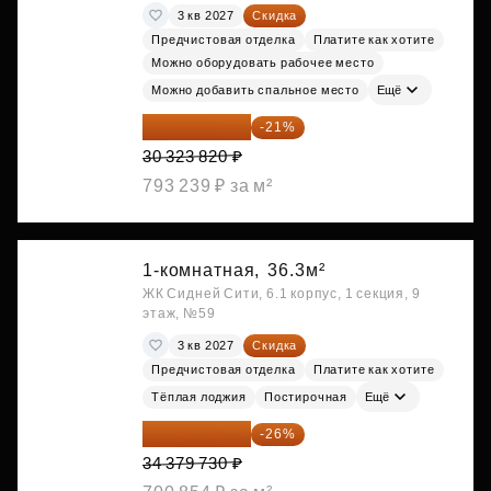
3 кв 2027
Скидка
Предчистовая отделка
Платите как хотите
Можно оборудовать рабочее место
Можно добавить спальное место
Ещё
23 955 818 ₽
-21%
30 323 820 ₽
793 239 ₽ за м²
1-комнатная,
36.3м²
ЖК Сидней Сити, 6.1 корпус, 1 секция, 9
этаж, №59
3 кв 2027
Скидка
Предчистовая отделка
Платите как хотите
Тёплая лоджия
Постирочная
Ещё
25 441 000 ₽
-26%
34 379 730 ₽