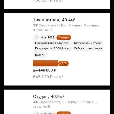
700 854 ₽ за м²
1-комнатная,
40.4м²
ЖК Симоновский Вал, 3 корпус, 3 секция,
9 этаж, №96
4 кв 2029
Скидка
Предчистовая отделка
Платите как хотите
Квартира за 2 000 ₽/мес
Гибкая планировка
Ещё
26 062 848 ₽
-4%
27 148 800 ₽
645 120 ₽ за м²
Студия,
40.9м²
ЖК Сидней Сити, 5.1 корпус, 1 секция, 9
этаж, №45
1 кв 2027
Скидка