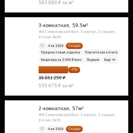
583 680 ₽ за м²
3-комнатная,
59.5м²
ЖК Симоновский Вал, 3 корпус, 3 секция,
9 этаж, №86
4 кв 2029
Скидка
Предчистовая отделка
Платите как хотите
Квартира за 2 000 ₽/мес
Лоджия
Ещё
33 062 663 ₽
-7%
35 551 250 ₽
555 675 ₽ за м²
2-комнатная,
57м²
ЖК Симоновский Вал, 3 корпус, 3 секция,
9 этаж, №91
4 кв 2029
Скидка