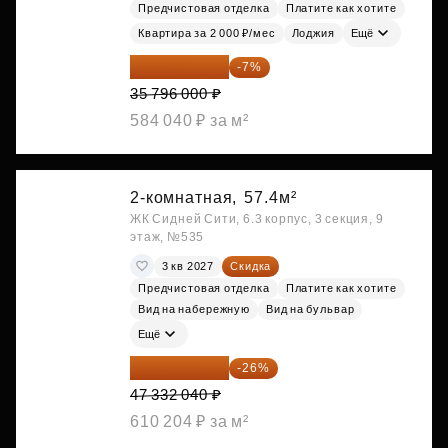
Предчистовая отделка
Платите как хотите
Квартира за 2 000 ₽/мес
Лоджия
Ещё
33 290 280 ₽
-7%
35 796 000 ₽
584 040 ₽ за м²
2-комнатная,
57.4м²
ЖК Сидней Сити, 6.3 корпус, 3 секция, 9
этаж, №535
3 кв 2027
Скидка
Предчистовая отделка
Платите как хотите
Вид на набережную
Вид на бульвар
Ещё
35 025 710 ₽
-26%
47 332 040 ₽
610 204 ₽ за м²