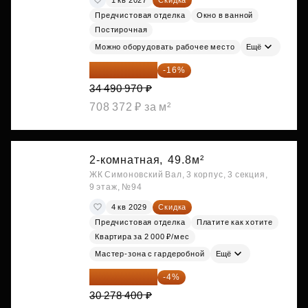
Предчистовая отделка
Окно в ванной
Постирочная
Можно оборудовать рабочее место
Ещё
28 972 415 ₽
-16%
34 490 970 ₽
708 372 ₽ за м²
2-комнатная,
49.8м²
ЖК Симоновский Вал, 3 корпус, 3 секция,
9 этаж, №94
4 кв 2029
Скидка
Предчистовая отделка
Платите как хотите
Квартира за 2 000 ₽/мес
Мастер-зона с гардеробной
Ещё
29 067 264 ₽
-4%
30 278 400 ₽