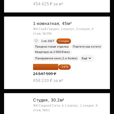
454 425 ₽ за м²
1-комнатная,
45м²
ЖК Скай Гарден, 2 корпус, 3 секция, 9
этаж, №394
1 кв 2027
Скидка
Предчистовая отделка
Платите как хотите
Квартира за 2 000 ₽/мес
Панорамное окно (1 и более)
Ещё
20 619 900 ₽
-16%
24 547 500 ₽
458 220 ₽ за м²
Студия,
30.2м²
ЖК Сидней Сити, 6.1 корпус, 1 секция, 9
этаж, №61