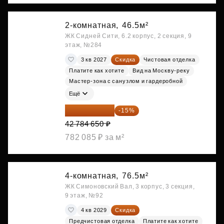
2-комнатная,
46.5м²
ЖК Сидней Сити, 6.2 корпус, 2 секция, 9
этаж, №284
3 кв 2027
Скидка
Чистовая отделка
Платите как хотите
Вид на Москву-реку
Мастер-зона с санузлом и гардеробной
Ещё
36 366 953 ₽
-15%
42 784 650 ₽
782 085 ₽ за м²
4-комнатная,
76.5м²
ЖК Симоновский Вал, 3 корпус, 3 секция,
9 этаж, №92
4 кв 2029
Скидка
Предчистовая отделка
Платите как хотите