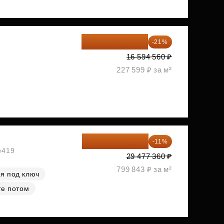
13 109 702 ₽
-21%
1
16 594 560 ₽
227 599 ₽ за м²
26 234 850 ₽
-11%
№419
29 477 360 ₽
799 843 ₽ за м²
я под ключ
те потом