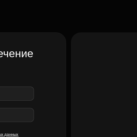
ечение
ых данных