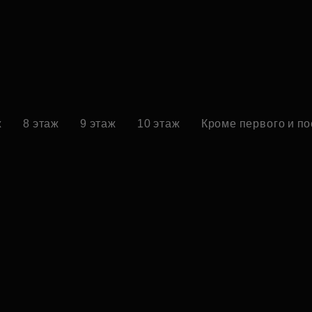
ж
8 этаж
9 этаж
10 этаж
Кроме первого и п