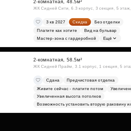
2-комнатная,
48.5м²
ЖК Сидней Сити, 6.3 корпус, 3 секция, 5 эта
3 кв 2027
Скидка
Без отделки
Платите как хотите
Вид на бульвар
Мастер-зона с гардеробной
Ещё
2-комнатная,
58.5м²
ЖК Сидней Прайм, 3.1 корпус, 1 секция, 5 эт
Сдана
Предчистовая отделка
Живите сейчас - платите потом
Увеличен
Увеличенная высота потолков
Возможность установить вторую раковину и