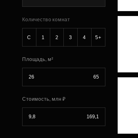
Рефинансирование
Количество комнат
С
1
2
3
4
5+
Площадь, м²
Стоимость, млн ₽