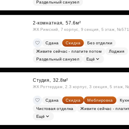
Раздельный санузел
Субсидии
2-комнатная,
57.6м²
ЖК Римский, 7 корпус, 9 секция, 5 этаж, №57
Сдана
Скидка
Без отделки
Живите сейчас - платите потом
Лоджия
Раздельный санузел
Ещё
Студия,
32.8м²
ЖК Роттердам, 2.3 корпус, 3 секция, 5 этаж, 
Сдана
Скидка
Меблировка
Кухн
Чистовая отделка
Живите сейчас - плати
Ещё