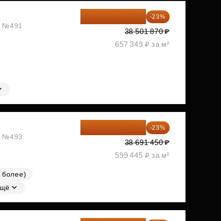
29 646 440 ₽
-23%
ж, №491
38 501 870 ₽
657 349 ₽ за м²
29 792 417 ₽
-23%
ж, №493
38 691 450 ₽
599 445 ₽ за м²
 более)
щё