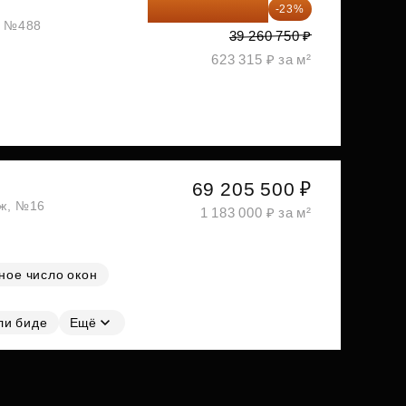
30 230 778 ₽
-23%
ж, №488
39 260 750 ₽
623 315 ₽ за м²
69 205 500 ₽
аж, №16
1 183 000 ₽ за м²
ное число окон
ли биде
Ещё