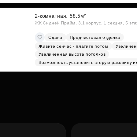
2-комнатная,
58.5м²
ЖК Сидней Прайм, 3.1 корпус, 1 секция, 5 эт
Сдана
Предчистовая отделка
Живите сейчас - платите потом
Увеличен
Увеличенная высота потолков
Возможность установить вторую раковину и