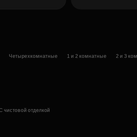
Четырехкомнатные
1 и 2 комнатные
2 и 3 к
С чистовой отделкой