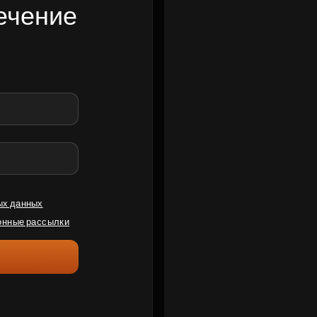
ечение
ых данных
нные рассылки