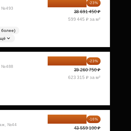
29 792 417 ₽
-23%
ж, №493
38 691 450 ₽
599 445 ₽ за м²
 более)
щё
30 230 778 ₽
-23%
ж, №488
39 260 750 ₽
623 315 ₽ за м²
36 589 644 ₽
-16%
таж, №44
43 559 100 ₽