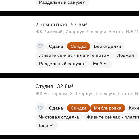
Раздельный санузел
Субсидии
2-комнатная,
57.6м²
ЖК Римский, 7 корпус, 9 секция, 5 этаж, №57
Сдана
Скидка
Без отделки
Живите сейчас - платите потом
Лоджия
Раздельный санузел
Ещё
Студия,
32.8м²
ЖК Роттердам, 2.3 корпус, 3 секция, 5 этаж, 
Сдана
Скидка
Меблировка
Кухн
Чистовая отделка
Живите сейчас - плати
Ещё