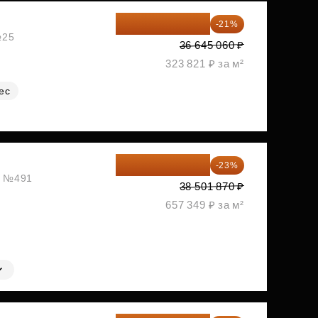
28 949 597 ₽
-21%
№25
36 645 060 ₽
323 821 ₽ за м²
ес
29 646 440 ₽
-23%
ж, №491
38 501 870 ₽
657 349 ₽ за м²