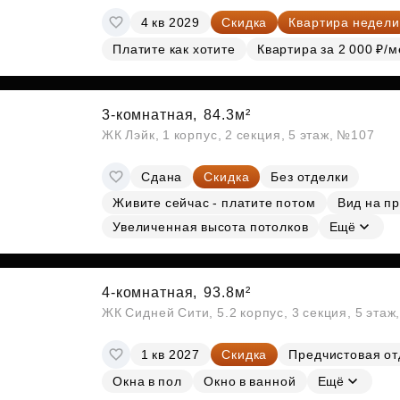
4 кв 2029
Скидка
Квартира недели
Платите как хотите
Квартира за 2 000 ₽/м
3-комнатная,
84.3м²
ЖК Лэйк, 1 корпус, 2 секция, 5 этаж, №107
Сдана
Скидка
Без отделки
Живите сейчас - платите потом
Вид на п
Увеличенная высота потолков
Ещё
4-комнатная,
93.8м²
ЖК Сидней Сити, 5.2 корпус, 3 секция, 5 эта
1 кв 2027
Скидка
Предчистовая от
Окна в пол
Окно в ванной
Ещё