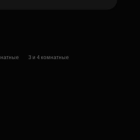
омнатные
3 и 4 комнатные