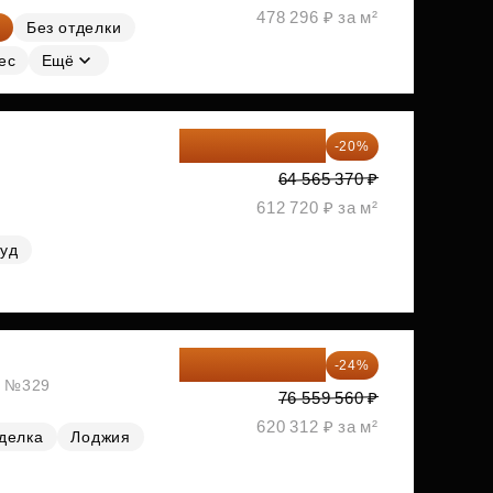
478 296 ₽ за м²
Без отделки
ес
Ещё
51 652 296 ₽
-20%
64 565 370 ₽
612 720 ₽ за м²
руд
58 185 266 ₽
-24%
ж, №329
76 559 560 ₽
620 312 ₽ за м²
делка
Лоджия