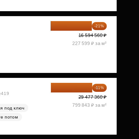
13 109 702 ₽
-21%
1
16 594 560 ₽
227 599 ₽ за м²
26 234 850 ₽
-11%
№419
29 477 360 ₽
799 843 ₽ за м²
я под ключ
те потом