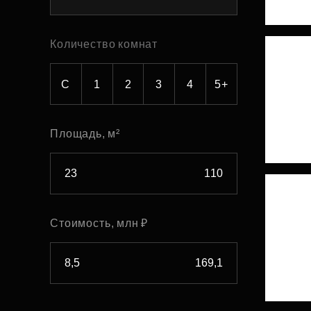
Рефинансирование
Количество комнат
С
1
2
3
4
5+
Площадь, м²
Стоимость, млн ₽