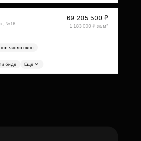
69 205 500 ₽
аж, №16
1 183 000 ₽ за м²
ное число окон
ли биде
Ещё