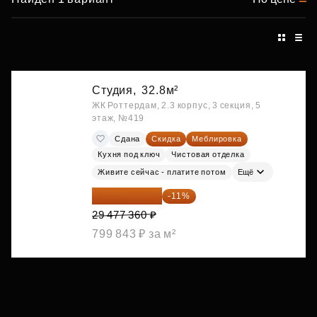
Студия,
32.8м²
ЖК Роттердам, 2.3 корпус, 3 секция, 5
этаж, №419
Сдана
Скидка
Меблировка
Кухня под ключ
Чистовая отделка
Живите сейчас - платите потом
Ещё
26 234 850 ₽
-11%
29 477 360 ₽
799 843 ₽ за м²