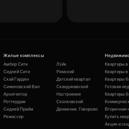
Жилые комплексы
Недвижим
Амбер Сити
Лэйк
Квартиры в
Сидней Сити
Римский
Квартиры в 
Скай Гарден
Датский квартал
Квартиры б
Симоновский Вал
Скандинавский
Готовая не
Архитектор
Настроение
Квартиры б
Роттердам
Сколковский
Коммерчес
Сидней Прайм
Движение. Говорово
Вторичная 
Режиссер
Купить ква
Акции и ски