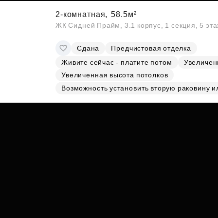
2-комнатная,
58.5м²
ЖК Сидней Прайм, 3.1 корпус, 1 секция, 5 эт
Сдана
Предчистовая отделка
Живите сейчас - платите потом
Увеличен
Увеличенная высота потолков
Возможность установить вторую раковину и