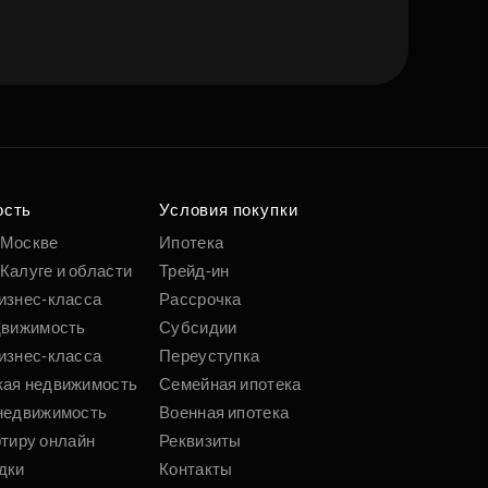
ость
Условия покупки
 Москве
Ипотека
Калуге и области
Трейд-ин
изнес-класса
Рассрочка
движимость
Субсидии
изнес-класса
Переуступка
кая недвижимость
Семейная ипотека
недвижимость
Военная ипотека
ртиру онлайн
Реквизиты
дки
Контакты