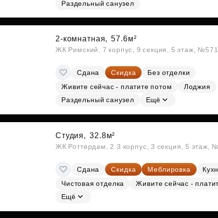
Раздельный санузел
Субсидии
2-комнатная,
57.6м²
ЖК Римский, 7 корпус, 9 секция, 5 этаж, №57
Сдана
Скидка
Без отделки
Живите сейчас - платите потом
Лоджия
Раздельный санузел
Ещё
Студия,
32.8м²
ЖК Роттердам, 2.3 корпус, 3 секция, 5 этаж, 
Сдана
Скидка
Меблировка
Кухн
Чистовая отделка
Живите сейчас - плати
Ещё