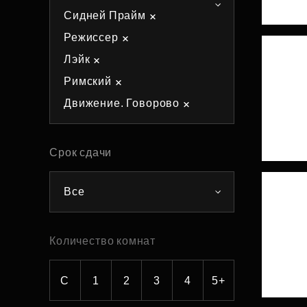
Сидней Прайм
Рефинансирование
Режиссер
Лэйк
Римский
Движение. Говорово
Срок сдачи
Все
Количество комнат
С
1
2
3
4
5+