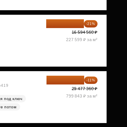
13 109 702 ₽
-21%
1
16 594 560 ₽
227 599 ₽ за м²
26 234 850 ₽
-11%
№419
29 477 360 ₽
799 843 ₽ за м²
я под ключ
те потом