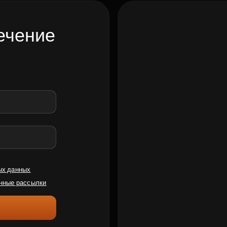
ечение
ых данных
нные рассылки