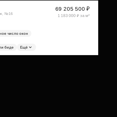
69 205 500 ₽
аж, №16
1 183 000 ₽ за м²
ное число окон
ли биде
Ещё