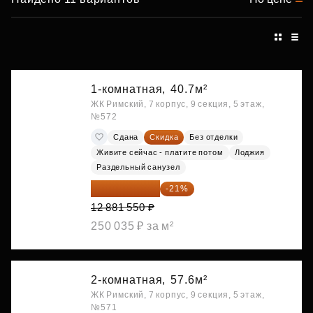
1-комнатная,
40.7м²
ЖК Римский, 7 корпус, 9 секция, 5 этаж,
№572
Сдана
Скидка
Без отделки
Живите сейчас - платите потом
Лоджия
Раздельный санузел
10 176 425 ₽
-21%
12 881 550 ₽
250 035 ₽ за м²
2-комнатная,
57.6м²
ЖК Римский, 7 корпус, 9 секция, 5 этаж,
№571