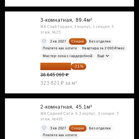
3-комнатная,
89.4м²
ЖК Скай Гарден, 3 корпус, 1 секция, 5
этаж, №25
2 кв 2027
Скидка
Без отделки
Платите как хотите
Квартира за 2 000 ₽/мес
Мастер-зона с гардеробной
Ещё
28 949 597 ₽
-21%
36 645 060 ₽
323 821 ₽ за м²
2-комнатная,
45.1м²
ЖК Сидней Сити, 6.3 корпус, 3 секция, 5
этаж, №491
3 кв 2027
Скидка
Без отделки
Платите как хотите