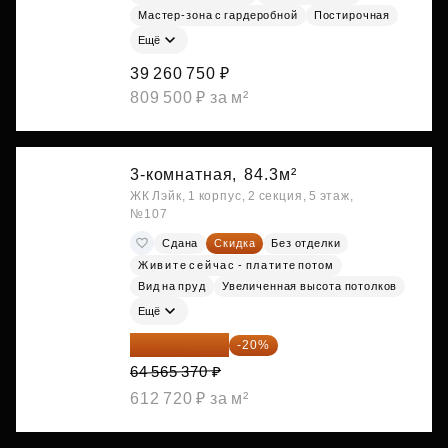
Мастер-зона с гардеробной
Постирочная
Ещё
39 260 750 ₽
809 500 ₽ за м²
3-комнатная,
84.3м²
ЖК Лэйк, 1 корпус, 2 секция, 5 этаж,
№107
Сдана
Скидка
Без отделки
Живите сейчас - платите потом
Вид на пруд
Увеличенная высота потолков
Ещё
51 652 296 ₽
-20%
64 565 370 ₽
612 720 ₽ за м²