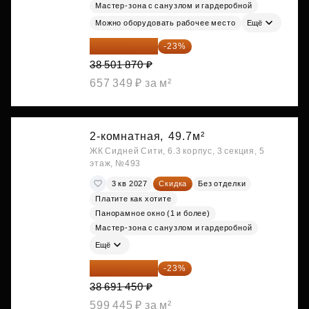
Мастер-зона с санузлом и гардеробной
Можно оборудовать рабочее место
Ещё
29 646 440 ₽
-23%
38 501 870 ₽
657 349 ₽ за м²
2-комнатная,
49.7м²
ЖК Сидней Сити, 6.3 корпус, 3 секция, 5
этаж, №493
3 кв 2027
Скидка
Без отделки
Платите как хотите
Панорамное окно (1 и более)
Мастер-зона с санузлом и гардеробной
Ещё
29 792 417 ₽
-23%
38 691 450 ₽
599 445 ₽ за м²