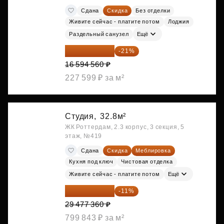
Сдана
Скидка
Без отделки
Живите сейчас - платите потом
Лоджия
Раздельный санузел
Ещё
13 109 702 ₽
-21%
16 594 560 ₽
227 599 ₽ за м²
Студия,
32.8м²
ЖК Роттердам, 2.3 корпус, 3 секция, 5
этаж, №419
Сдана
Скидка
Меблировка
Кухня под ключ
Чистовая отделка
Живите сейчас - платите потом
Ещё
26 234 850 ₽
-11%
29 477 360 ₽
799 843 ₽ за м²