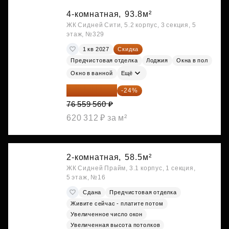
4-комнатная,
93.8м²
ЖК Сидней Сити, 5.2 корпус, 3 секция, 5
этаж, №329
1 кв 2027
Скидка
Предчистовая отделка
Лоджия
Окна в пол
Окно в ванной
Ещё
58 185 266 ₽
-24%
76 559 560 ₽
620 312 ₽ за м²
2-комнатная,
58.5м²
ЖК Сидней Прайм, 3.1 корпус, 1 секция,
5 этаж, №16
Сдана
Предчистовая отделка
Живите сейчас - платите потом
Увеличенное число окон
Увеличенная высота потолков