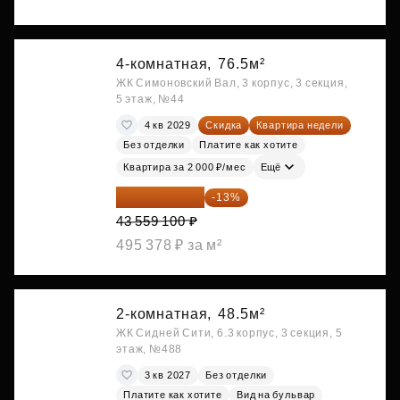
4-комнатная,
76.5м²
ЖК Симоновский Вал, 3 корпус, 3 секция,
5 этаж, №44
4 кв 2029
Скидка
Квартира недели
Без отделки
Платите как хотите
Квартира за 2 000 ₽/мес
Ещё
37 896 417 ₽
-13%
43 559 100 ₽
495 378 ₽ за м²
2-комнатная,
48.5м²
ЖК Сидней Сити, 6.3 корпус, 3 секция, 5
этаж, №488
3 кв 2027
Без отделки
Платите как хотите
Вид на бульвар