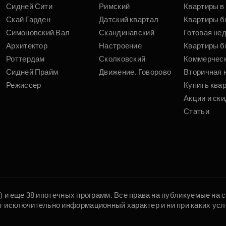
Сидней Сити
Римский
Квартиры в 
Скай Гарден
Датский квартал
Квартиры б
Симоновский Вал
Скандинавский
Готовая не
Архитектор
Настроение
Квартиры б
Роттердам
Сколковский
Коммерчес
Сидней Прайм
Движение. Говорово
Вторичная 
Режиссер
Купить ква
Акции и ски
Статьи
5) и еще 38 ипотечных программ. Все права на публикуемые на
т исключительно информационный характер и ни при каких усл