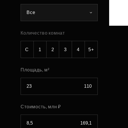
Рефинансирование
Все
Количество комнат
С
1
2
3
4
5+
Площадь, м²
Стоимость, млн ₽