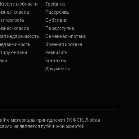
Калуге и области
Трейд-ин
изнес-класса
Рассрочка
движимость
Субсидии
изнес-класса
Переуступка
кая недвижимость
Семейная ипотека
недвижимость
Военная ипотека
ртиру онлайн
Реквизиты
дки
Контакты
Документы
 сайте материалы принадлежат ГК ФСК. Любая
овиях не является публичной офертой,