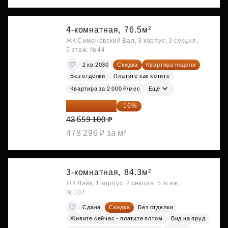
4-комнатная,
76.5м²
ЖК Симоновский Вал, 3 корпус, 3 секция,
5 этаж, №44
2 кв 2030
Скидка
Квартира недели
Без отделки
Платите как хотите
Квартира за 2 000 ₽/мес
Ещё
36 589 644 ₽
-16%
43 559 100 ₽
478 296 ₽ за м²
3-комнатная,
84.3м²
ЖК Лэйк, 1 корпус, 2 секция, 5 этаж,
№107
Сдана
Скидка
Без отделки
Живите сейчас - платите потом
Вид на пруд