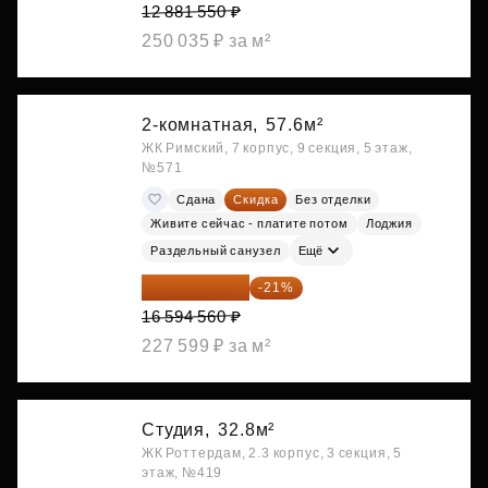
12 881 550 ₽
250 035 ₽ за м²
2-комнатная,
57.6м²
ЖК Римский, 7 корпус, 9 секция, 5 этаж,
№571
Сдана
Скидка
Без отделки
Живите сейчас - платите потом
Лоджия
Раздельный санузел
Ещё
13 109 702 ₽
-21%
16 594 560 ₽
227 599 ₽ за м²
Студия,
32.8м²
ЖК Роттердам, 2.3 корпус, 3 секция, 5
этаж, №419