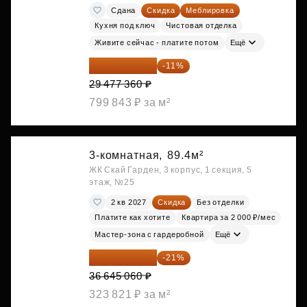
Сдана
Скидка
Меблировка
Кухня под ключ
Чистовая отделка
Живите сейчас - платите потом
Ещё
26 234 850 ₽
-11%
29 477 360 ₽
799 843 ₽ за м²
3-комнатная,
89.4м²
ЖК Скай Гарден, 3 корпус, 1 секция, 5
этаж, №25
2 кв 2027
Скидка
Без отделки
Платите как хотите
Квартира за 2 000 ₽/мес
Мастер-зона с гардеробной
Ещё
28 949 597 ₽
-21%
36 645 060 ₽
323 821 ₽ за м²