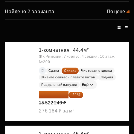
Найдено 2 варианта
По цене
1-комнатная,
44.4м²
ЖК Римский, 7 корпус, 4 секция, 10 этаж,
№200
Сдана
Скидка
Чистовая отделка
Живите сейчас - платите потом
Лоджия
Раздельный санузел
Ещё
12 262 570 ₽
-21%
15 522 240 ₽
276 184 ₽ за м²
2-комнатная,
45.8м²