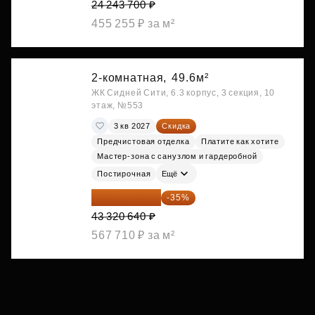
24 243 700 ₽
455 255 ₽ за м²
2-комнатная,
49.6м²
ЖК Сидней Сити, 6.3 корпус, 3 секция, 10
этаж, №553
3 кв 2027
Скидка
Предчистовая отделка
Платите как хотите
Мастер-зона с санузлом и гардеробной
Постирочная
Ещё
28 158 416 ₽
-35%
43 320 640 ₽
567 710 ₽ за м²