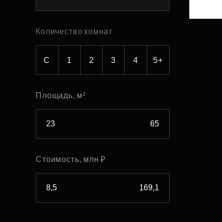
Рефинансирование
Количество комнат
С
1
2
3
4
5+
Площадь, м²
Стоимость, млн ₽