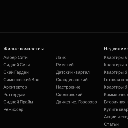
Жилые комплексы
Недвижим
Амбер Сити
Лэйк
Квартиры в
Сидней Сити
Римский
Квартиры в 
Скай Гарден
Датский квартал
Квартиры б
Симоновский Вал
Скандинавский
Готовая не
Архитектор
Настроение
Квартиры б
Роттердам
Сколковский
Коммерчес
Сидней Прайм
Движение. Говорово
Вторичная 
Режиссер
Купить ква
Акции и ски
Статьи