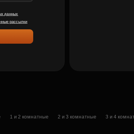
ых данных
нные рассылки
е
1 и 2 комнатные
2 и 3 комнатные
3 и 4 комн