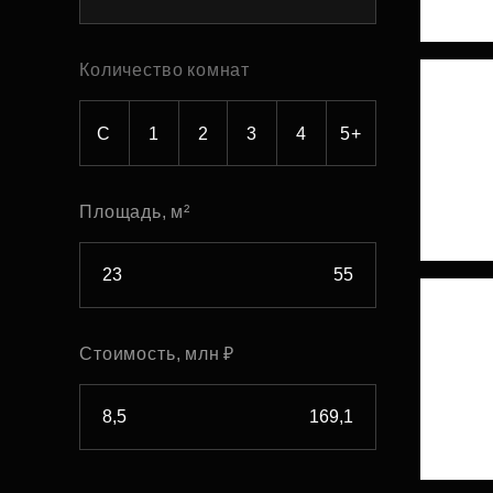
Рефинансирование
Количество комнат
С
1
2
3
4
5+
Площадь, м²
Стоимость, млн ₽