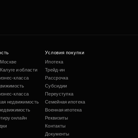
ость
Условия покупки
 Москве
Ипотека
Калуге и области
Трейд-ин
изнес-класса
Рассрочка
движимость
Субсидии
изнес-класса
Переуступка
кая недвижимость
Семейная ипотека
недвижимость
Военная ипотека
ртиру онлайн
Реквизиты
дки
Контакты
Документы