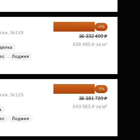
34 879 104 ₽
-4%
этаж, №149
36 332 400 ₽
636 480 ₽ за м²
делка
ес
Лоджия
35 290 268 ₽
-3%
этаж, №125
36 381 720 ₽
643 983 ₽ за м²
а
ес
Лоджия