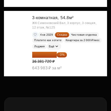
3-комнатная,
54.8м²
ЖК Симоновский Вал, 3 корпус, 3 секция,
12 этаж, №125
4 кв 2029
Скидка
Чистовая отделка
Платите как хотите
Квартира за 2 000 ₽/мес
Лоджия
Ещё
35 290 268 ₽
-3%
36 381 720 ₽
643 983 ₽ за м²