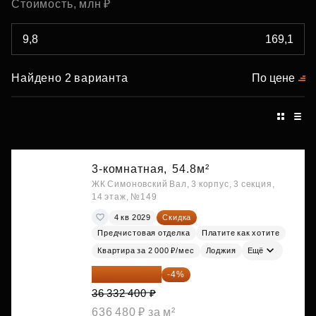
Стоимость, млн ₽
Найдено 2 варианта
По цене
3-комнатная,
54.8м²
ЖК Симоновский Вал, 3 корпус, 3 секция,
14 этаж, №149
4 кв 2029
Скидка
Предчистовая отделка
Платите как хотите
Квартира за 2 000 ₽/мес
Лоджия
Ещё
34 879 104 ₽
-4%
36 332 400 ₽
636 480 ₽ за м²