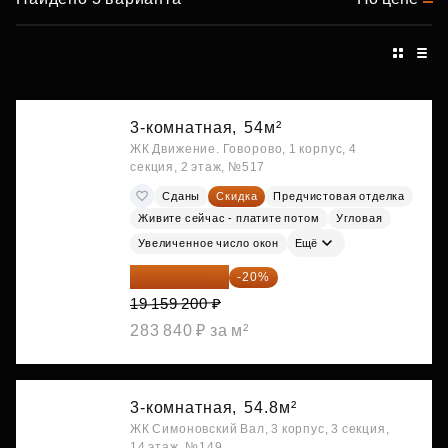
3-комнатная,
54м²
ЖК Движение. Говорово, 1 корпус, 4
секция, 2 этаж, №517
Сданы
Скидка
Предчистовая отделка
Живите сейчас - платите потом
Угловая
Увеличенное число окон
Ещё
15 327 360 ₽
-20%
19 159 200 ₽
283 840 ₽ за м²
3-комнатная,
54.8м²
ЖК Симоновский Вал, 3 корпус, 3 секция,
14 этаж, №149