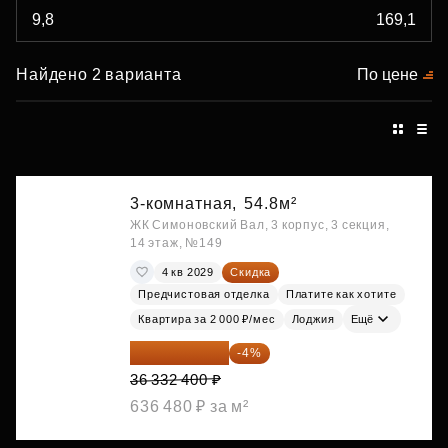
Найдено 2 варианта
По цене
3-комнатная,
54.8м²
ЖК Симоновский Вал, 3 корпус, 3 секция,
14 этаж, №149
4 кв 2029
Скидка
Предчистовая отделка
Платите как хотите
Квартира за 2 000 ₽/мес
Лоджия
Ещё
34 879 104 ₽
-4%
36 332 400 ₽
636 480 ₽ за м²