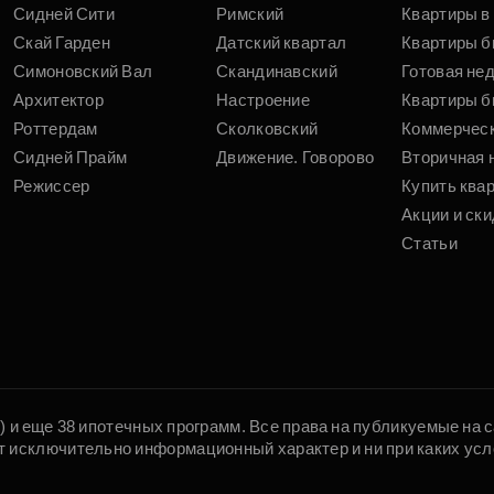
Сидней Сити
Римский
Квартиры в 
Скай Гарден
Датский квартал
Квартиры б
Симоновский Вал
Скандинавский
Готовая не
Архитектор
Настроение
Квартиры б
Роттердам
Сколковский
Коммерчес
Сидней Прайм
Движение. Говорово
Вторичная 
Режиссер
Купить ква
Акции и ски
Статьи
5) и еще 38 ипотечных программ. Все права на публикуемые на
т исключительно информационный характер и ни при каких усл