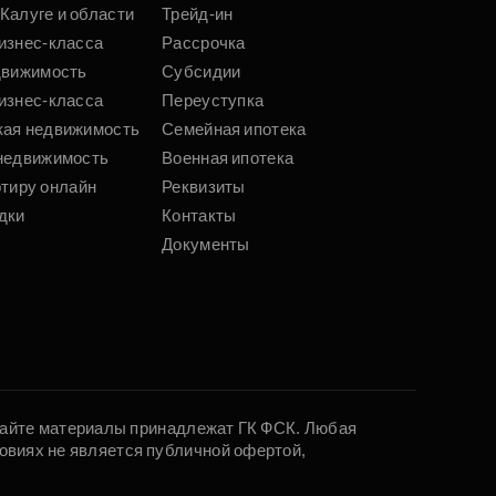
Калуге и области
Трейд-ин
изнес-класса
Рассрочка
движимость
Субсидии
изнес-класса
Переуступка
кая недвижимость
Семейная ипотека
недвижимость
Военная ипотека
ртиру онлайн
Реквизиты
дки
Контакты
Документы
 сайте материалы принадлежат ГК ФСК. Любая
овиях не является публичной офертой,