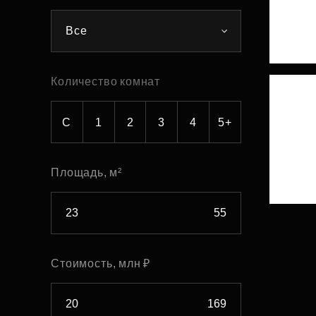
Рефинансирование
Все
Количество комнат
С
1
2
3
4
5+
Площадь, м²
Стоимость, млн ₽