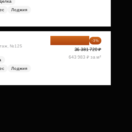
делка
ес
Лоджия
35 290 268 ₽
-3%
этаж, №125
36 381 720 ₽
643 983 ₽ за м²
а
ес
Лоджия