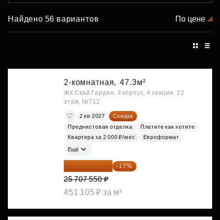
Найдено 56 вариантов
По цене
2-комнатная,
47.3м²
ЖК Скай Гарден, 3 корпус, 4 секция, 22
этаж, №712
2 кв 2027
Скидка
Предчистовая отделка
Платите как хотите
Квартира за 2 000 ₽/мес
Евроформат
Ещё
21 337 267 ₽
-17%
25 707 550 ₽
451 105 ₽ за м²