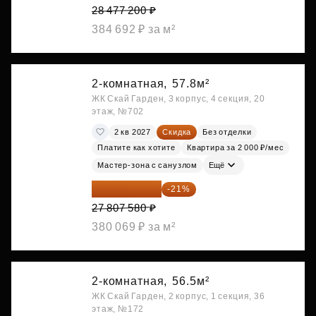
28 477 200 ₽
384 692 ₽ за м²
2-комнатная,
57.8м²
ЖК Скай Гарден, 3 корпус, 4 секция, 20
этаж, №702
2 кв 2027
Скидка
Без отделки
Платите как хотите
Квартира за 2 000 ₽/мес
Мастер-зона с санузлом
Ещё
21 967 988 ₽
-21%
27 807 580 ₽
380 069 ₽ за м²
2-комнатная,
56.5м²
ЖК Скай Гарден, 2 корпус, 1 секция, 36
этаж, №172