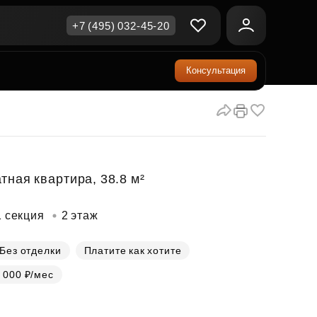
+7 (495) 032-45-20
Консультация
ичная недвижимость
еринский капитал
ите сейчас — платите
ка и продажа
ом
упка онлайн
Все акции
А
родная недвижимость
и скидки
тная квартира, 38.8 м²
рт в окружении природы
Все акции
1 секция
2 этаж
стиции в коммерцию
возможности для роста
Без отделки
Платите как хотите
 000 ₽/мес
осы и ответы
ы на популярные вопросы