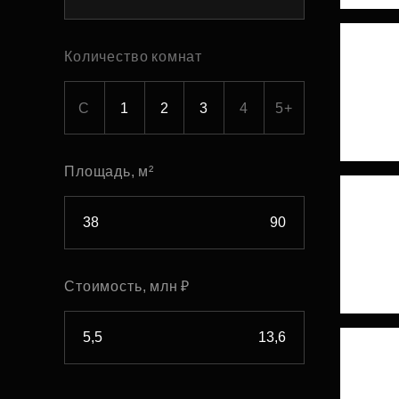
Рефинансирование
Количество комнат
С
1
2
3
4
5+
Площадь, м²
Стоимость, млн ₽