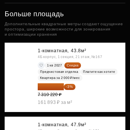
Больше площадь
Дополнительные квадратные метры создают ощущение
простора, широкие возможности для зонирования
и оптимизации хранения
1-комнатная,
43.8м²
4Б корпус, 1 секция, 21 этаж, №167
1 кв 2027
Скидка
Предчистовая отделка
Платите как хотите
Квартира за 2 000 ₽/мес
7 090 913 ₽
-3%
7 310 220 ₽
161 893 ₽ за м²
1-комнатная,
47.9м²