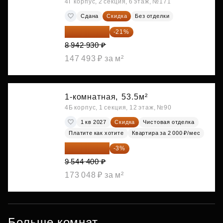
4Г корпус, 2 секция, 6 этаж, №171
Сдана
Скидка
Без отделки
7 064 915 ₽
-21%
8 942 930 ₽
147 493 ₽ за м²
1-комнатная,
53.5м²
4Б корпус, 1 секция, 12 этаж, №90
1 кв 2027
Скидка
Чистовая отделка
Платите как хотите
Квартира за 2 000 ₽/мес
9 258 068 ₽
-3%
9 544 400 ₽
173 048 ₽ за м²
Больше комнат