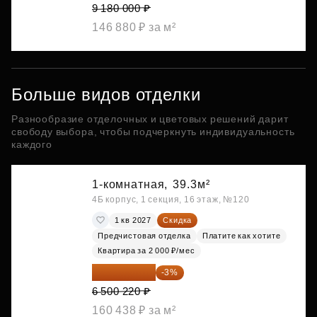
9 180 000 ₽
146 880 ₽ за м²
Больше видов отделки
Разнообразие отделочных и цветовых решений дарит
свободу выбора, чтобы подчеркнуть индивидуальность
каждого
1-комнатная,
39.3м²
4Б корпус, 1 секция, 16 этаж, №120
1 кв 2027
Скидка
Предчистовая отделка
Платите как хотите
Квартира за 2 000 ₽/мес
6 305 213 ₽
-3%
6 500 220 ₽
160 438 ₽ за м²