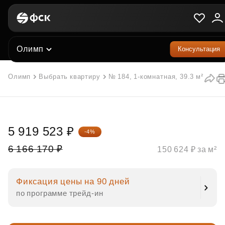
Олимп
Консультация
Олимп
Выбрать квартиру
№ 184, 1-комнатная, 39.3 м²
5 919 523 ₽
-4%
6 166 170 ₽
150 624 ₽ за м²
Фиксация цены на 90 дней
по программе трейд‑ин