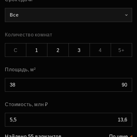
Все
Количество комнат
С
1
2
3
4
5+
Площадь, м²
Стоимость, млн ₽
Найдено 55 вариантов
По цене