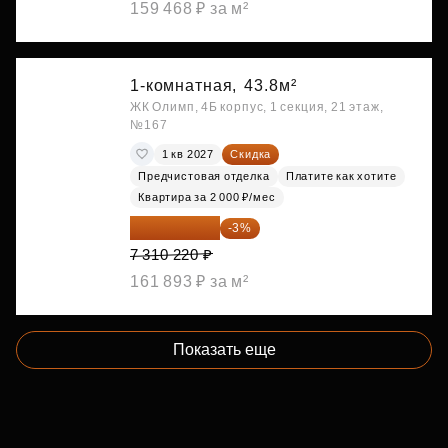
159 468 ₽ за м²
1-комнатная,
43.8м²
ЖК Олимп, 4Б корпус, 1 секция, 21 этаж,
№167
1 кв 2027
Скидка
Предчистовая отделка
Платите как хотите
Квартира за 2 000 ₽/мес
7 090 913 ₽
-3%
7 310 220 ₽
161 893 ₽ за м²
Показать еще