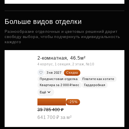
Больше видов отделки
Разнообразие отделочных и цветовых решений дарит
свободу выбора, чтобы подчеркнуть индивидуальность
каждого
2-комнатная,
46.5м²
4 корпус, 1 секция, 2 этаж, №10
3 кв 2027
Скидка
Предчистовая отделка
Платите как хотите
Квартира за 2 000 ₽/мес
Гардеробная
Ещё
29 839 050 ₽
-25%
39 785 400 ₽
641 700 ₽ за м²