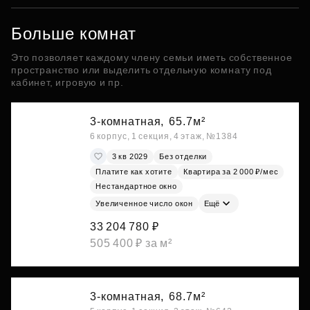
Больше комнат
Это позволяет каждому члену семьи иметь собственное
пространство или выделить отдельную комнату под
кабинет, игровую и пр.
3-комнатная,
65.7м²
6 корпус, 1 секция, 4 этаж, №1384
3 кв 2029
Без отделки
Платите как хотите
Квартира за 2 000 ₽/мес
Нестандартное окно
Увеличенное число окон
Ещё
33 204 780 ₽
505 400 ₽ за м²
3-комнатная,
68.7м²