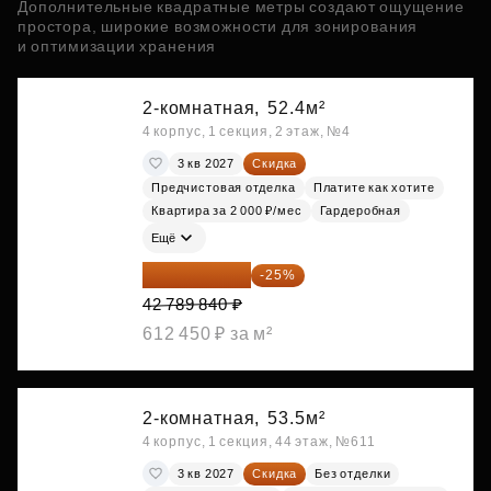
Дополнительные квадратные метры создают ощущение
простора, широкие возможности для зонирования
и оптимизации хранения
2-комнатная,
52.4м²
4 корпус, 1 секция, 2 этаж, №4
3 кв 2027
Скидка
Предчистовая отделка
Платите как хотите
Квартира за 2 000 ₽/мес
Гардеробная
Ещё
32 092 380 ₽
-25%
42 789 840 ₽
612 450 ₽ за м²
2-комнатная,
53.5м²
4 корпус, 1 секция, 44 этаж, №611
3 кв 2027
Скидка
Без отделки