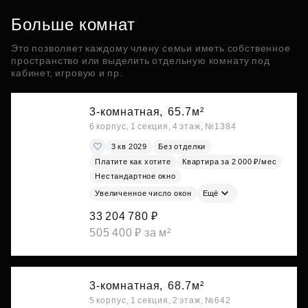
Больше комнат
Это позволяет каждому члену семьи иметь собственное
пространство или выделить отдельную комнату под
кабинет, игровую и пр.
3-комнатная,
65.7м²
6 корпус, 1 секция, 4 этаж, №1384
3 кв 2029
Без отделки
Платите как хотите
Квартира за 2 000 ₽/мес
Нестандартное окно
Увеличенное число окон
Ещё
33 204 780 ₽
505 400 ₽ за м²
3-комнатная,
68.7м²
5 корпус, 1 секция, 2 этаж, №642