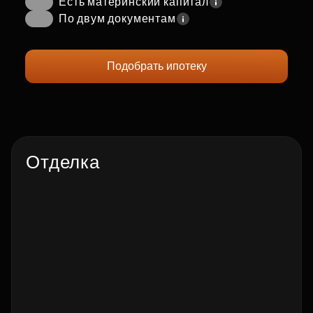
Есть материнский капитал
По двум документам
Подобрать ипотеку
Отделка