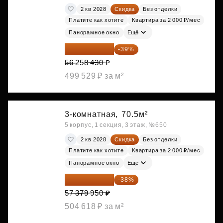
2 кв 2028
Скидка
Без отделки
Платите как хотите
Квартира за 2 000 ₽/мес
Панорамное окно
Ещё
34 317 642 ₽
-39%
56 258 430 ₽
499 529 ₽ за м²
3-комнатная,
70.5м²
5 корпус, 1 секция, 3 этаж, №650
2 кв 2028
Скидка
Без отделки
Платите как хотите
Квартира за 2 000 ₽/мес
Панорамное окно
Ещё
35 575 569 ₽
-38%
57 379 950 ₽
504 618 ₽ за м²