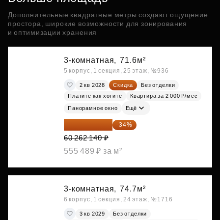
Дополнительные квадратные метры создают ощущение
простора, широкие возможности для зонирования
и оптимизации хранения
3-комнатная,
71.6м²
5 корпус, 1 секция, 25 этаж, №936
2 кв 2028
Скидка
Без отделки
Платите как хотите
Квартира за 2 000 ₽/мес
Панорамное окно
Ещё
39 773 012 ₽
-34%
60 262 140 ₽
555 489 ₽ за м²
3-комнатная,
74.7м²
6 корпус, 1 секция, 24 этаж, №1716
3 кв 2029
Без отделки