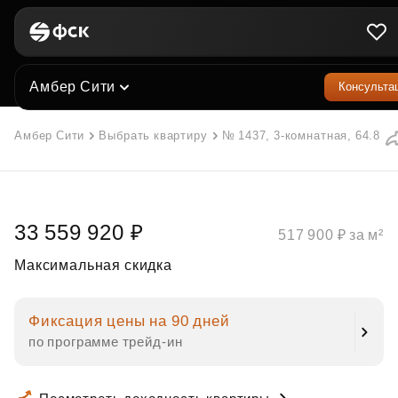
Амбер Сити
Консульта
Амбер Сити
Выбрать квартиру
№ 1437, 3-комнатная, 64.8 м²
33 559 920 ₽
517 900 ₽ за м²
Максимальная скидка
Фиксация цены на 90 дней
по программе трейд‑ин