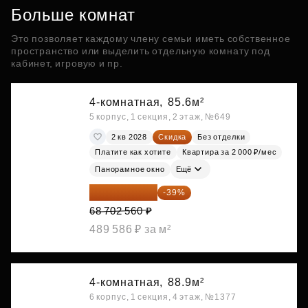
Больше комнат
Это позволяет каждому члену семьи иметь собственное
пространство или выделить отдельную комнату под
кабинет, игровую и пр.
4-комнатная,
85.6м²
5 корпус, 1 секция, 2 этаж, №649
2 кв 2028
Скидка
Без отделки
Платите как хотите
Квартира за 2 000 ₽/мес
Панорамное окно
Ещё
41 908 562 ₽
-39%
68 702 560 ₽
489 586 ₽ за м²
4-комнатная,
88.9м²
6 корпус, 1 секция, 4 этаж, №1377