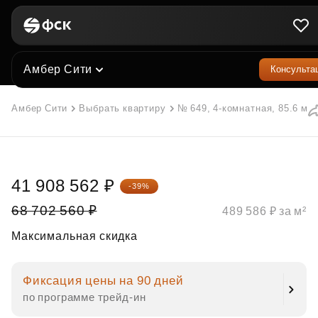
Амбер Сити
Консульта
Амбер Сити
Выбрать квартиру
№ 649, 4-комнатная, 85.6 м²
41 908 562 ₽
-39%
68 702 560 ₽
489 586 ₽ за м²
Максимальная скидка
Фиксация цены на 90 дней
по программе трейд‑ин