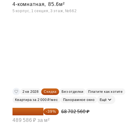
4-комнатная,
85.6м²
5 корпус, 1 секция, 3 этаж, №662
2 кв 2028
Скидка
Без отделки
Платите как хотите
Квартира за 2 000 ₽/мес
Панорамное окно
Ещё
41 908 562 ₽
68 702 560 ₽
-39%
489 586 ₽ за м²