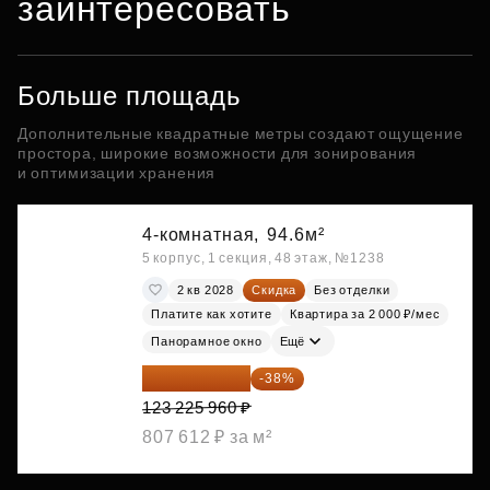
заинтересовать
Больше площадь
Дополнительные квадратные метры создают ощущение
простора, широкие возможности для зонирования
и оптимизации хранения
4-комнатная,
94.6м²
5 корпус, 1 секция, 48 этаж, №1238
2 кв 2028
Скидка
Без отделки
Платите как хотите
Квартира за 2 000 ₽/мес
Панорамное окно
Ещё
76 400 095 ₽
-38%
123 225 960 ₽
807 612 ₽ за м²