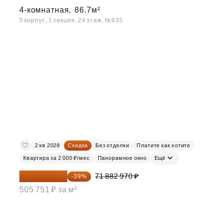
4-комнатная,
86.7м²
5 корпус, 1 секция, 24 этаж, №935
2 кв 2028
Скидка
Без отделки
Платите как хотите
Квартира за 2 000 ₽/мес
Панорамное окно
Ещё
43 848 612 ₽
71 882 970 ₽
-39%
505 751 ₽ за м²