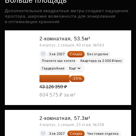
Больше площадь
Дополнительные квадратные метры создают ощущение
простора, широкие возможности для зонирования
и оптимизации хранения
2-комнатная,
53.5м²
4 корпус, 1 секция, 40 этаж, №563
3 кв 2027
Скидка
Без отделки
Платите как хотите
Квартира за 2 000 ₽/мес
Гардеробная
Ещё
32 344 763 ₽
-25%
43 126 350 ₽
604 575 ₽ за м²
2-комнатная,
57.3м²
4 корпус, 1 секция, 15 этаж, №208
3 кв 2027
Скидка
Чистовая отделка