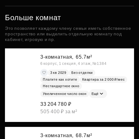
Больше комнат
Это позволяет каждому члену семьи иметь собственное
пространство или выделить отдельную комнату под
кабинет, игровую и пр.
3-комнатная,
65.7м²
6 корпус, 1 секция, 4 этаж, №1384
3 кв 2029
Без отделки
Платите как хотите
Квартира за 2 000 ₽/мес
Нестандартное окно
Увеличенное число окон
Ещё
33 204 780 ₽
505 400 ₽ за м²
3-комнатная,
68.7м²