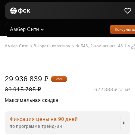
Амбер Сити
Консульта
Амбер Сити
Выбрать квартиру
№ 548, 2-комнатная, 48.1 м²
29 936 839 ₽
-25%
39 915 785 ₽
622 388 ₽ за м²
Максимальная скидка
Фиксация цены на 90 дней
по программе трейд‑ин