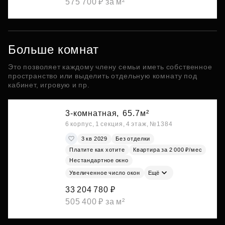
575 700 ₽ за м²
Больше комнат
Это позволяет каждому члену семьи иметь собственное
пространство или выделить отдельную комнату под
кабинет, игровую и пр.
3-комнатная,
65.7м²
6 корпус, 1 секция, 4 этаж, №1384
3 кв 2029
Без отделки
Платите как хотите
Квартира за 2 000 ₽/мес
Нестандартное окно
Увеличенное число окон
Ещё
33 204 780 ₽
505 400 ₽ за м²