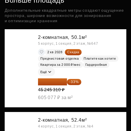
Больше площадь
Дополнительные квадратные метры создают ощущение
простора, широкие возможности для зонирования
и оптимизации хранения
2-комнатная,
50.1м²
5 корпус, 1 секция, 2 этаж, №647
2 кв 2028
Скидка
Предчистовая отделка
Платите как хотите
Квартира за 2 000 ₽/мес
Гардеробная
Ещё
30 314 358 ₽
-33%
45 245 310 ₽
605 077 ₽ за м²
2-комнатная,
52.4м²
4 корпус, 1 секция, 2 этаж, №4