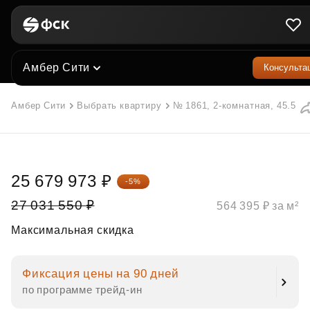
Амбер Сити
Консульта
Амбер Сити
Выбрать квартиру
№ 1861, 2-комнатная, 45.5 м²
25 679 973 ₽
-5%
27 031 550 ₽
564 395 ₽ за м²
Максимальная скидка
Фиксация цены на 90 дней
по программе трейд‑ин