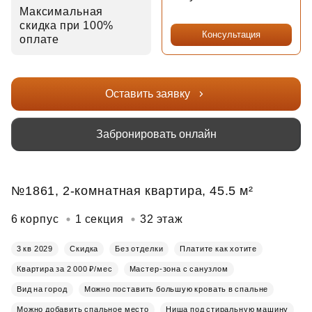
Максимальная
скидка при 100%
Консультация
оплате
Оставить заявку
Забронировать онлайн
№1861, 2-комнатная квартира, 45.5 м²
6 корпус
1 секция
32 этаж
3 кв 2029
Скидка
Без отделки
Платите как хотите
Квартира за 2 000 ₽/мес
Мастер-зона с санузлом
Вид на город
Можно поставить большую кровать в спальне
Можно добавить спальное место
Ниша под стиральную машину