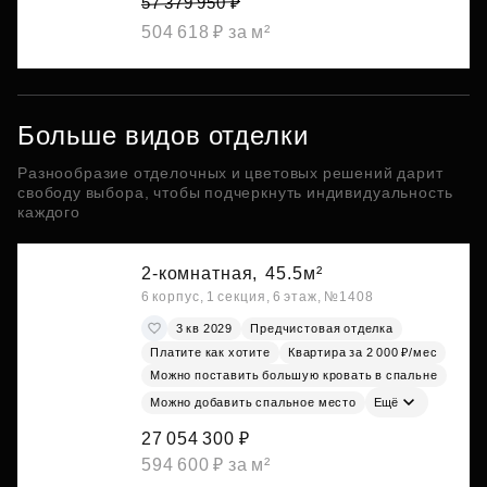
57 379 950 ₽
504 618 ₽ за м²
Больше видов отделки
Разнообразие отделочных и цветовых решений дарит
свободу выбора, чтобы подчеркнуть индивидуальность
каждого
2-комнатная,
45.5м²
6 корпус, 1 секция, 6 этаж, №1408
3 кв 2029
Предчистовая отделка
Платите как хотите
Квартира за 2 000 ₽/мес
Можно поставить большую кровать в спальне
Можно добавить спальное место
Ещё
27 054 300 ₽
594 600 ₽ за м²