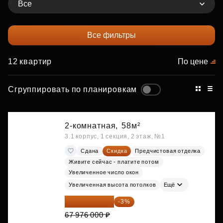
Все
Все фильтры
12 квартир
По цене
Сгруппировать по планировкам
2-комнатная,
58м²
3.1 корпус, 1 секция, 2 этаж, №1
Сдана
Скидка
Предчистовая отделка
Живите сейчас - платите потом
Увеличенное число окон
Увеличенная высота потолков
Ещё
65 936 720 ₽
-3%
67 976 000 ₽