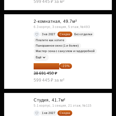
599 445 ₽ за м²
2-комнатная,
49.7м²
6.3 корпус, 3 секция, 5 этаж, №493
3 кв 2027
Скидка
Без отделки
Платите как хотите
Панорамное окно (1 и более)
Мастер-зона с санузлом и гардеробной
Ещё
29 792 417 ₽
-23%
38 691 450 ₽
599 445 ₽ за м²
Студия,
41.7м²
5.1 корпус, 1 секция, 21 этаж, №115
1 кв 2027
Скидка