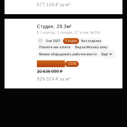
677 100 ₽ за м²
Студия,
29.3м²
6.1 корпус, 1 секция, 27 этаж, №204
3 кв 2027
Скидка
Без отделки
Платите как хотите
Вид на Москву-реку
Можно оборудовать рабочее место
Ещё
24 202 503 ₽
-21%
30 636 080 ₽
826 024 ₽ за м²