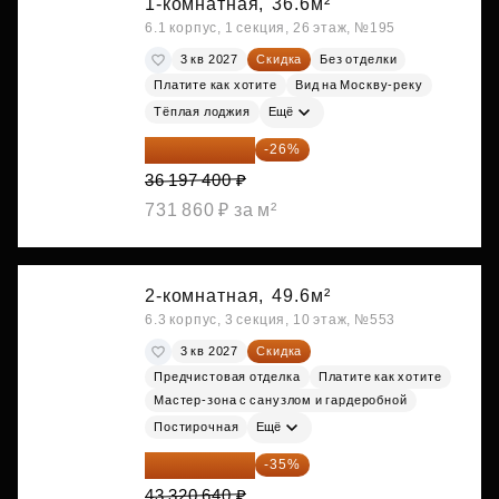
1-комнатная,
36.6м²
6.1 корпус, 1 секция, 26 этаж, №195
3 кв 2027
Скидка
Без отделки
Платите как хотите
Вид на Москву-реку
Тёплая лоджия
Ещё
26 786 076 ₽
-26%
36 197 400 ₽
731 860 ₽ за м²
2-комнатная,
49.6м²
6.3 корпус, 3 секция, 10 этаж, №553
3 кв 2027
Скидка
Предчистовая отделка
Платите как хотите
Мастер-зона с санузлом и гардеробной
Постирочная
Ещё
28 158 416 ₽
-35%
43 320 640 ₽