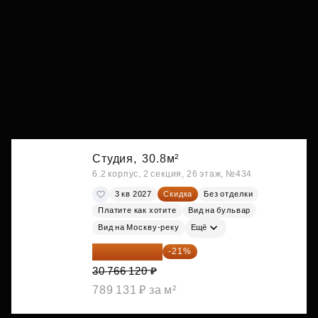
Студия,
30.8м²
6.2 корпус, 2 секция, 26 этаж, №434
3 кв 2027
Скидка
Без отделки
Платите как хотите
Вид на бульвар
Вид на Москву-реку
Ещё
24 305 235 ₽
-21%
30 766 120 ₽
789 131 ₽ за м²