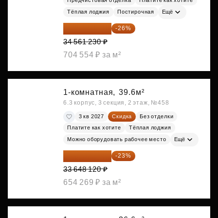
Тёплая лоджия
Постирочная
Ещё
25 575 310 ₽
-26%
34 561 230 ₽
704 554 ₽ за м²
1-комнатная,
39.6м²
6.3 корпус, 3 секция, 2 этаж, №458
3 кв 2027
Скидка
Без отделки
Платите как хотите
Тёплая лоджия
Можно оборудовать рабочее место
Ещё
25 909 052 ₽
-23%
33 648 120 ₽
654 269 ₽ за м²