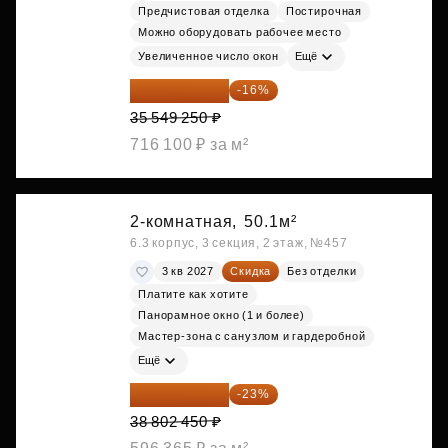
Предчистовая отделка
Постирочная
Можно оборудовать рабочее место
Увеличенное число окон
Ещё
29 861 370 ₽
-16%
35 549 250 ₽
716 100 ₽ за м²
2-комнатная,
50.1м²
6.3 корпус, 3 секция, 2 этаж, №457
3 кв 2027
Скидка
Без отделки
Платите как хотите
Панорамное окно (1 и более)
Мастер-зона с санузлом и гардеробной
Ещё
29 877 887 ₽
-23%
38 802 450 ₽