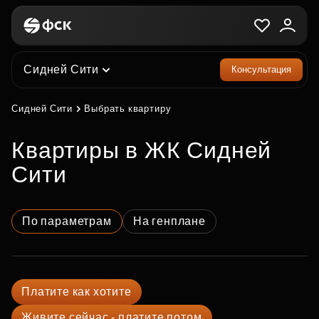
Сидней Сити
Консультация
Сидней Сити
Выбрать квартиру
квартиры в ЖК Сидней
Сити
По параметрам
На генплане
Платите как хотите
Живите сейчас - платите потом