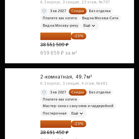
6.3 корпус, 3 секция, 23 этаж, №707
3 кв 2027
Скидка
Без отделки
Платите как хотите
Вид на Москва-Сити
Вид на Москву-реку
Ещё
29 684 655 ₽
-23%
38 551 500 ₽
659 659 ₽ за м²
2-комнатная,
49.7м²
6.3 корпус, 3 секция, 4 этаж, №481
3 кв 2027
Скидка
Без отделки
Платите как хотите
Мастер-зона с санузлом и гардеробной
Постирочная
Ещё
29 792 417 ₽
-23%
38 691 450 ₽