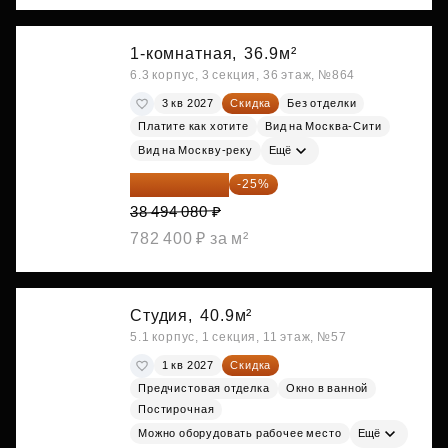
1-комнатная,
36.9м²
6.3 корпус, 3 секция, 36 этаж, №864
3 кв 2027
Скидка
Без отделки
Платите как хотите
Вид на Москва-Сити
Вид на Москву-реку
Ещё
28 870 560 ₽
-25%
38 494 080 ₽
782 400 ₽ за м²
Студия,
40.9м²
5.1 корпус, 1 секция, 11 этаж, №57
1 кв 2027
Скидка
Предчистовая отделка
Окно в ванной
Постирочная
Можно оборудовать рабочее место
Ещё