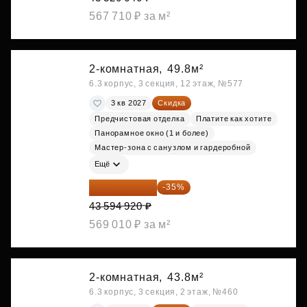
567 710 ₽ за м²
2-комнатная,
49.8м²
6.3 корпус, 3 секция, 12 этаж, №577
3 кв 2027
Скидка
Предчистовая отделка
Платите как хотите
Панорамное окно (1 и более)
Мастер-зона с санузлом и гардеробной
Ещё
28 336 698 ₽
-35%
43 594 920 ₽
569 010 ₽ за м²
2-комнатная,
43.8м²
6.3 корпус, 3 секция, 2 этаж, №460