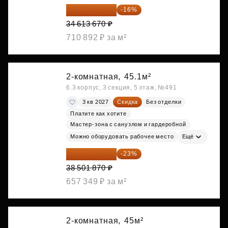
29 075 483 ₽
-16%
34 613 670 ₽
710 892 ₽ за м²
2-комнатная,
45.1м²
6.3 корпус, 3 секция, 5 этаж, №491
3 кв 2027
Скидка
Без отделки
Платите как хотите
Мастер-зона с санузлом и гардеробной
Можно оборудовать рабочее место
Ещё
29 646 440 ₽
-23%
38 501 870 ₽
657 349 ₽ за м²
2-комнатная,
45м²