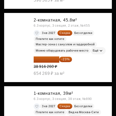
596 365 ₽ за м²
2-комнатная,
45.8м²
6.3 корпус, 3 секция, 2 этаж, №455
3 кв 2027
Скидка
Без отделки
Платите как хотите
Мастер-зона с санузлом и гардеробной
Можно оборудовать рабочее место
Ещё
29 965 520 ₽
-23%
38 916 260 ₽
654 269 ₽ за м²
1-комнатная,
39м²
6.3 корпус, 3 секция, 38 этаж, №890
3 кв 2027
Скидка
Без отделки
Платите как хотите
Вид на Москва-Сити