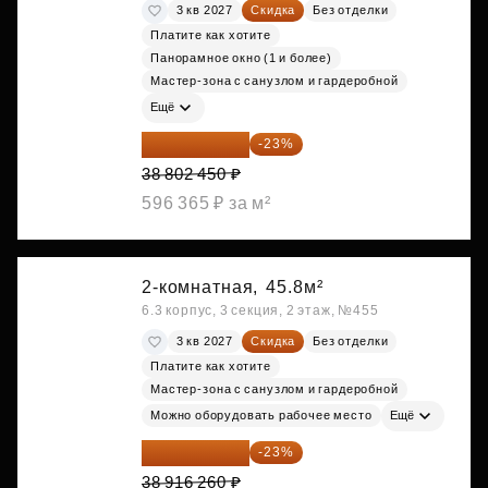
3 кв 2027
Скидка
Без отделки
Платите как хотите
Панорамное окно (1 и более)
Мастер-зона с санузлом и гардеробной
Ещё
29 877 887 ₽
-23%
38 802 450 ₽
596 365 ₽ за м²
2-комнатная,
45.8м²
6.3 корпус, 3 секция, 2 этаж, №455
3 кв 2027
Скидка
Без отделки
Платите как хотите
Мастер-зона с санузлом и гардеробной
Можно оборудовать рабочее место
Ещё
29 965 520 ₽
-23%
38 916 260 ₽