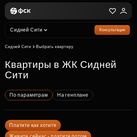
Сидней Сити
Консультация
Сидней Сити
Выбрать квартиру
квартиры в ЖК Сидней
Сити
По параметрам
На генплане
Платите как хотите
Живите сейчас - платите потом