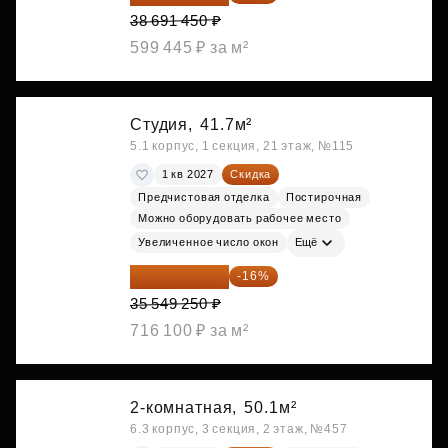
38 691 450 ₽
599 445 ₽ за м²
Студия,
41.7м²
5.1 корпус, 1 секция, 21 этаж, №115
1 кв 2027
Скидка
Предчистовая отделка
Постирочная
Можно оборудовать рабочее место
Увеличенное число окон
Ещё
29 861 370 ₽
-16%
35 549 250 ₽
716 100 ₽ за м²
2-комнатная,
50.1м²
6.3 корпус, 3 секция, 2 этаж, №457