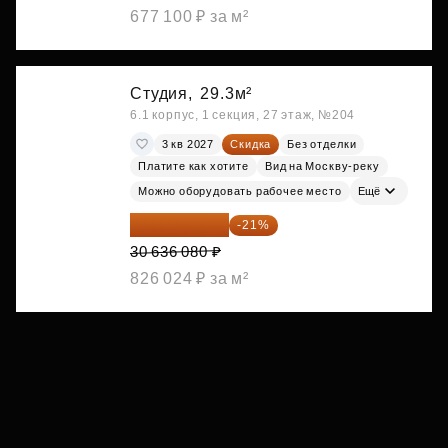
677 100 ₽ за м²
Студия,
29.3м²
6.1 корпус, 1 секция, 27 этаж, №204
3 кв 2027
Скидка
Без отделки
Платите как хотите
Вид на Москву-реку
Можно оборудовать рабочее место
Ещё
24 202 503 ₽
-21%
30 636 080 ₽
826 024 ₽ за м²