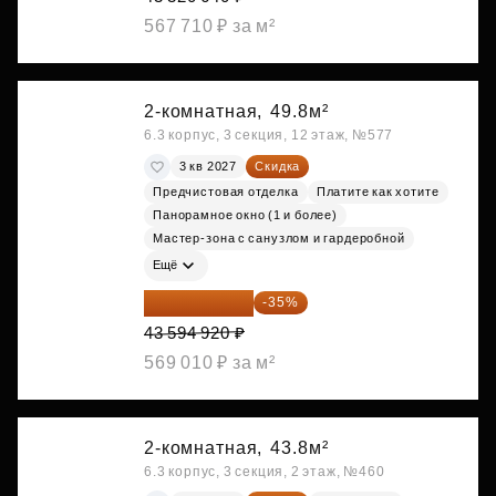
567 710 ₽ за м²
2-комнатная,
49.8м²
6.3 корпус, 3 секция, 12 этаж, №577
3 кв 2027
Скидка
Предчистовая отделка
Платите как хотите
Панорамное окно (1 и более)
Мастер-зона с санузлом и гардеробной
Ещё
28 336 698 ₽
-35%
43 594 920 ₽
569 010 ₽ за м²
2-комнатная,
43.8м²
6.3 корпус, 3 секция, 2 этаж, №460