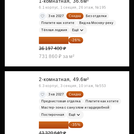
1-комнатная,
36.6м²
6.1 корпус, 1 секция, 26 этаж, №195
3 кв 2027
Скидка
Без отделки
Платите как хотите
Вид на Москву-реку
Тёплая лоджия
Ещё
26 786 076 ₽
-26%
36 197 400 ₽
731 860 ₽ за м²
2-комнатная,
49.6м²
6.3 корпус, 3 секция, 10 этаж, №553
3 кв 2027
Скидка
Предчистовая отделка
Платите как хотите
Мастер-зона с санузлом и гардеробной
Постирочная
Ещё
28 158 416 ₽
-35%
43 320 640 ₽