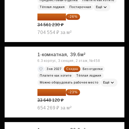
Тёплая лоджия
Постирочная
Ещё
25 575 310 ₽
-26%
34 561 230 ₽
704 554 ₽ за м²
1-комнатная,
39.6м²
6.3 корпус, 3 секция, 2 этаж, №458
3 кв 2027
Скидка
Без отделки
Платите как хотите
Тёплая лоджия
Можно оборудовать рабочее место
Ещё
25 909 052 ₽
-23%
33 648 120 ₽
654 269 ₽ за м²