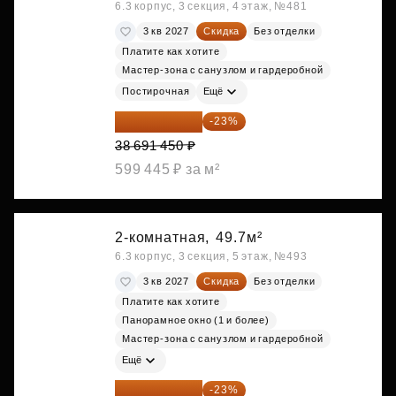
6.3 корпус, 3 секция, 4 этаж, №481
3 кв 2027
Скидка
Без отделки
Платите как хотите
Мастер-зона с санузлом и гардеробной
Постирочная
Ещё
29 792 417 ₽
-23%
38 691 450 ₽
599 445 ₽ за м²
2-комнатная,
49.7м²
6.3 корпус, 3 секция, 5 этаж, №493
3 кв 2027
Скидка
Без отделки
Платите как хотите
Панорамное окно (1 и более)
Мастер-зона с санузлом и гардеробной
Ещё
29 792 417 ₽
-23%