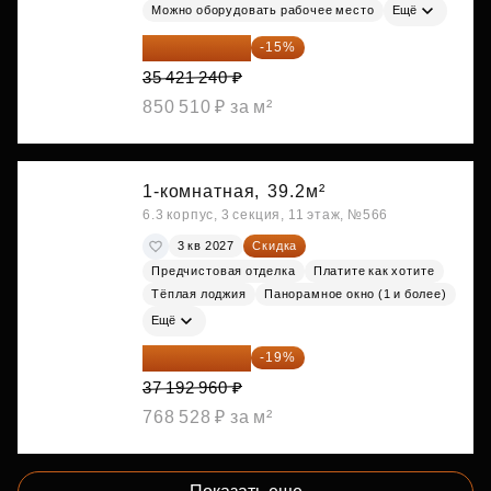
Можно оборудовать рабочее место
Ещё
30 108 054 ₽
-15%
35 421 240 ₽
850 510 ₽ за м²
1-комнатная,
39.2м²
6.3 корпус, 3 секция, 11 этаж, №566
3 кв 2027
Скидка
Предчистовая отделка
Платите как хотите
Тёплая лоджия
Панорамное окно (1 и более)
Ещё
30 126 298 ₽
-19%
37 192 960 ₽
768 528 ₽ за м²