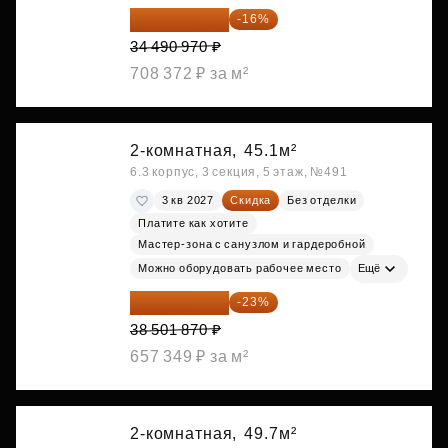
28 972 415 ₽
-16%
34 490 970 ₽
708 372 ₽ за м²
2-комнатная,
45.1м²
6.3 корпус, 3 секция, 5 этаж, №491
3 кв 2027
Скидка
Без отделки
Платите как хотите
Мастер-зона с санузлом и гардеробной
Можно оборудовать рабочее место
Ещё
29 646 440 ₽
-23%
38 501 870 ₽
657 349 ₽ за м²
2-комнатная,
49.7м²