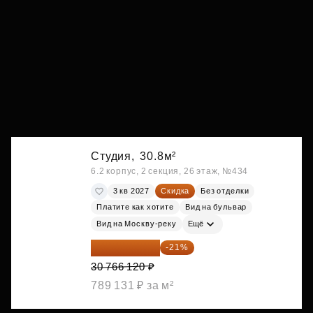
Студия,
30.8м²
6.2 корпус, 2 секция, 26 этаж, №434
3 кв 2027
Скидка
Без отделки
Платите как хотите
Вид на бульвар
Вид на Москву-реку
Ещё
24 305 235 ₽
-21%
30 766 120 ₽
789 131 ₽ за м²