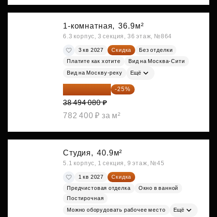
1-комнатная,
36.9м²
6.3 корпус, 3 секция, 36 этаж, №864
3 кв 2027
Скидка
Без отделки
Платите как хотите
Вид на Москва-Сити
Вид на Москву-реку
Ещё
28 870 560 ₽
-25%
38 494 080 ₽
782 400 ₽ за м²
Студия,
40.9м²
5.1 корпус, 1 секция, 9 этаж, №45
1 кв 2027
Скидка
Предчистовая отделка
Окно в ванной
Постирочная
Можно оборудовать рабочее место
Ещё