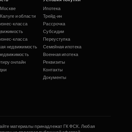
 Москве
Ипотека
Калуге и области
Трейд-ин
изнес-класса
Рассрочка
движимость
Субсидии
изнес-класса
Переуступка
кая недвижимость
Семейная ипотека
недвижимость
Военная ипотека
ртиру онлайн
Реквизиты
дки
Контакты
Документы
 сайте материалы принадлежат ГК ФСК. Любая