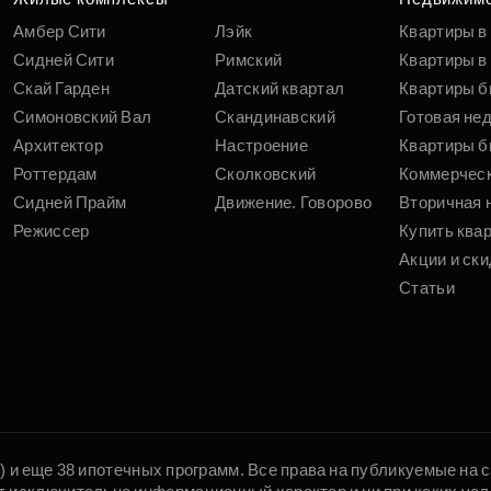
Амбер Сити
Лэйк
Квартиры в
Сидней Сити
Римский
Квартиры в 
Скай Гарден
Датский квартал
Квартиры б
Симоновский Вал
Скандинавский
Готовая не
Архитектор
Настроение
Квартиры б
Роттердам
Сколковский
Коммерчес
Сидней Прайм
Движение. Говорово
Вторичная 
Режиссер
Купить ква
Акции и ски
Статьи
5) и еще 38 ипотечных программ. Все права на публикуемые на