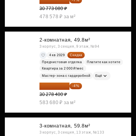
28 618 964 ₽
-7%
30 773 080 ₽
478 578 ₽ за м²
2-комнатная,
49.8м²
3 корпус, 3 секция, 9 этаж, №94
4 кв 2029
Скидка
Предчистовая отделка
Платите как хотите
Квартира за 2 000 ₽/мес
Мастер-зона с гардеробной
Ещё
29 067 264 ₽
-4%
30 278 400 ₽
583 680 ₽ за м²
3-комнатная,
59.8м²
3 корпус, 3 секция, 13 этаж, №133