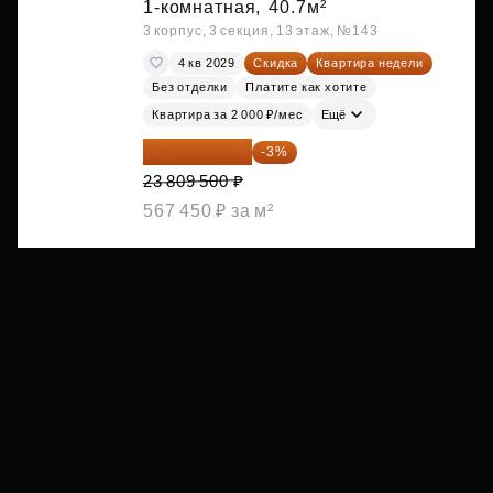
1-комнатная,
40.7м²
3 корпус, 3 секция, 13 этаж, №143
4 кв 2029
Скидка
Квартира недели
Без отделки
Платите как хотите
Квартира за 2 000 ₽/мес
Ещё
23 095 215 ₽
-3%
23 809 500 ₽
567 450 ₽ за м²