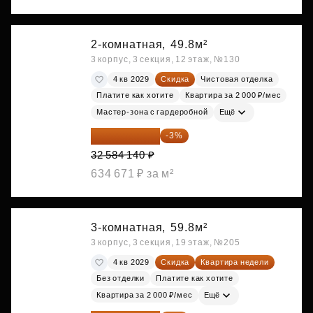
2-комнатная,
49.8м²
3 корпус, 3 секция, 12 этаж, №130
4 кв 2029
Скидка
Чистовая отделка
Платите как хотите
Квартира за 2 000 ₽/мес
Мастер-зона с гардеробной
Ещё
31 606 616 ₽
-3%
32 584 140 ₽
634 671 ₽ за м²
3-комнатная,
59.8м²
3 корпус, 3 секция, 19 этаж, №205
4 кв 2029
Скидка
Квартира недели
Без отделки
Платите как хотите
Квартира за 2 000 ₽/мес
Ещё