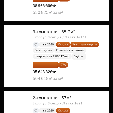
38 968 800 ₽
530 825 ₽ за м²
3-комнатная,
65.7м²
3 корпус, 3 секция, 13 этаж, №141
4 кв 2029
Скидка
Квартира недели
Без отделки
Платите как хотите
Квартира за 2 000 ₽/мес
Ещё
33 153 403 ₽
-7%
35 648 820 ₽
504 618 ₽ за м²
2-комнатная,
57м²
3 корпус, 3 секция, 9 этаж, №91
4 кв 2029
Скидка