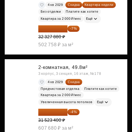
4 кв 2029
Скидка
Квартира недели
Без отделки
Платите как хотите
Квартира за 2 000 ₽/мес
Ещё
30 064 928 ₽
-7%
32 327 880 ₽
502 758 ₽ за м²
2-комнатная,
49.8м²
3 корпус, 3 секция, 16 этаж, №178
4 кв 2029
Скидка
Предчистовая отделка
Платите как хотите
Квартира за 2 000 ₽/мес
Увеличенная высота потолков
Ещё
30 262 464 ₽
-4%
31 523 400 ₽
607 680 ₽ за м²