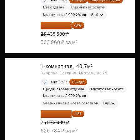
4 кв 2029
Скидка
Квартира недели
Без отделки
Платите как хотите
Квартира за 2 000 ₽/мес
Ещё
23 404 340 ₽
-8%
25 439 500 ₽
563 960 ₽ за м²
1-комнатная,
40.7м²
3 корпус, 3 секция, 16 этаж, №179
4 кв 2029
Скидка
Предчистовая отделка
Платите как хотите
Квартира за 2 000 ₽/мес
Увеличенная высота потолков
Ещё
25 510 109 ₽
-4%
26 573 030 ₽
626 784 ₽ за м²