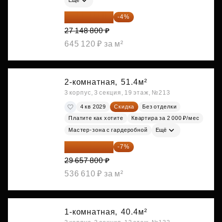
Ещё
26 062 848 ₽
-4%
27 148 800 ₽
645 120 ₽ за м²
2-комнатная,
51.4м²
3 корпус, 3 секция, 19 этаж, №213
4 кв 2029
Скидка
Без отделки
Платите как хотите
Квартира за 2 000 ₽/мес
Мастер-зона с гардеробной
Ещё
27 581 754 ₽
-7%
29 657 800 ₽
536 610 ₽ за м²
1-комнатная,
40.4м²