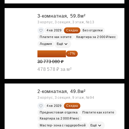
3-комнатная,
59.8м²
3 корпус, 3 секция, 3 этаж, №13
4 кв 2029
Скидка
Без отделки
Платите как хотите
Квартира за 2 000 ₽/мес
Лоджия
Ещё
28 618 964 ₽
-7%
30 773 080 ₽
478 578 ₽ за м²
2-комнатная,
49.8м²
3 корпус, 3 секция, 9 этаж, №94
4 кв 2029
Скидка
Предчистовая отделка
Платите как хотите
Квартира за 2 000 ₽/мес
Мастер-зона с гардеробной
Ещё