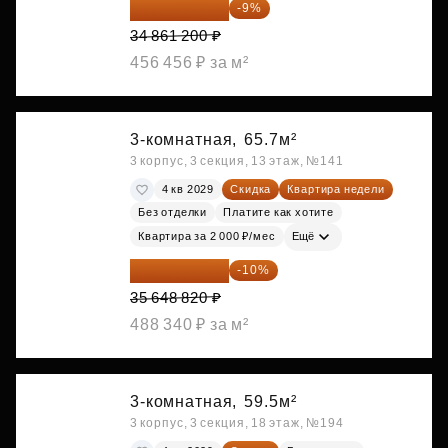
31 723 692 ₽
-9%
34 861 200 ₽
456 456 ₽ за м²
3-комнатная,
65.7м²
3 корпус, 3 секция, 13 этаж, №141
4 кв 2029
Скидка
Квартира недели
Без отделки
Платите как хотите
Квартира за 2 000 ₽/мес
Ещё
32 083 938 ₽
-10%
35 648 820 ₽
488 340 ₽ за м²
3-комнатная,
59.5м²
3 корпус, 3 секция, 18 этаж, №194