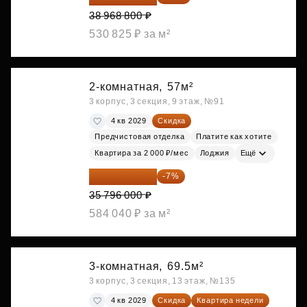
38 968 800 ₽
530 825 ₽ за м²
2-комнатная,
57м²
3 корпус, 3 секция, 9 этаж, №91
4 кв 2029
Скидка
Предчистовая отделка
Платите как хотите
Квартира за 2 000 ₽/мес
Лоджия
Ещё
33 290 280 ₽
-7%
35 796 000 ₽
584 040 ₽ за м²
3-комнатная,
69.5м²
3 корпус, 3 секция, 13 этаж, №135
4 кв 2029
Скидка
Квартира недели