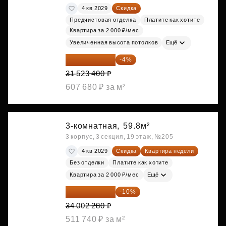
4 кв 2029
Скидка
Предчистовая отделка
Платите как хотите
Квартира за 2 000 ₽/мес
Увеличенная высота потолков
Ещё
30 262 464 ₽
-4%
31 523 400 ₽
607 680 ₽ за м²
3-комнатная,
59.8м²
3 корпус, 3 секция, 19 этаж, №205
4 кв 2029
Скидка
Квартира недели
Без отделки
Платите как хотите
Квартира за 2 000 ₽/мес
Ещё
30 602 052 ₽
-10%
34 002 280 ₽
511 740 ₽ за м²