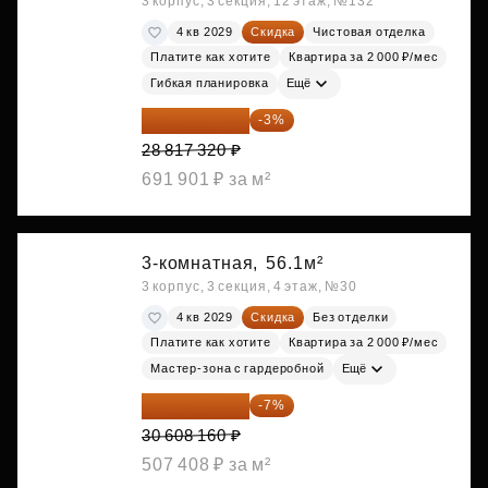
3 корпус, 3 секция, 12 этаж, №132
4 кв 2029
Скидка
Чистовая отделка
Платите как хотите
Квартира за 2 000 ₽/мес
Гибкая планировка
Ещё
27 952 800 ₽
-3%
28 817 320 ₽
691 901 ₽ за м²
3-комнатная,
56.1м²
3 корпус, 3 секция, 4 этаж, №30
4 кв 2029
Скидка
Без отделки
Платите как хотите
Квартира за 2 000 ₽/мес
Мастер-зона с гардеробной
Ещё
28 465 589 ₽
-7%
30 608 160 ₽
507 408 ₽ за м²