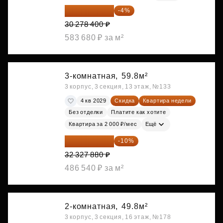
29 067 264 ₽
-4%
30 278 400 ₽
583 680 ₽ за м²
3-комнатная,
59.8м²
3 корпус, 3 секция, 13 этаж, №133
4 кв 2029
Скидка
Квартира недели
Без отделки
Платите как хотите
Квартира за 2 000 ₽/мес
Ещё
29 095 092 ₽
-10%
32 327 880 ₽
486 540 ₽ за м²
2-комнатная,
49.8м²
3 корпус, 3 секция, 16 этаж, №178