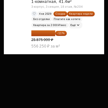
1-комнатная,
41.4м²
3 корпус, 3 секция, 18 этаж, №204
4 кв 2029
Скидка
Квартира недели
Без отделки
Платите как хотите
Квартира за 2 000 ₽/мес
Ещё
23 028 750 ₽
-11%
25 875 000 ₽
556 250 ₽ за м²