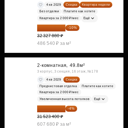
4 кв 2029
Скидка
Квартира недели
Без отделки
Платите как хотите
Квартира за 2 000 ₽/мес
Ещё
29 095 092 ₽
-10%
32 327 880 ₽
486 540 ₽ за м²
2-комнатная,
49.8м²
3 корпус, 3 секция, 16 этаж, №178
4 кв 2029
Скидка
Предчистовая отделка
Платите как хотите
Квартира за 2 000 ₽/мес
Увеличенная высота потолков
Ещё
30 262 464 ₽
-4%
31 523 400 ₽
607 680 ₽ за м²