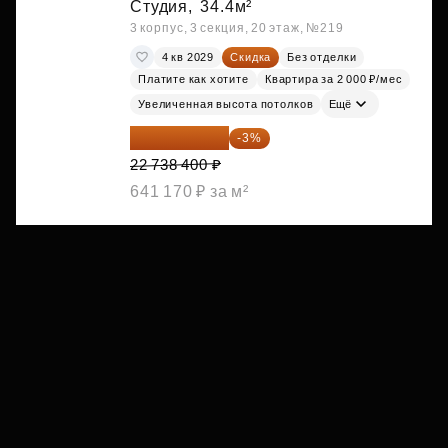
Студия,
34.4м²
3 корпус, 3 секция, 20 этаж, №219
4 кв 2029
Скидка
Без отделки
Платите как хотите
Квартира за 2 000 ₽/мес
Увеличенная высота потолков
Ещё
22 056 248 ₽
-3%
22 738 400 ₽
641 170 ₽ за м²