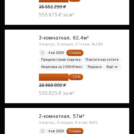
35 551 250 ₽
555 675 ₽ за м²
3-комнатная,
62.4м²
3 корпус, 3 секция, 17 этаж, №189
4 кв 2029
Скидка
Предчистовая отделка
Платите как хотите
Квартира за 2 000 ₽/мес
Терраса
Ещё
33 123 480 ₽
-15%
38 968 800 ₽
530 825 ₽ за м²
2-комнатная,
57м²
3 корпус, 3 секция, 9 этаж, №91
4 кв 2029
Скидка