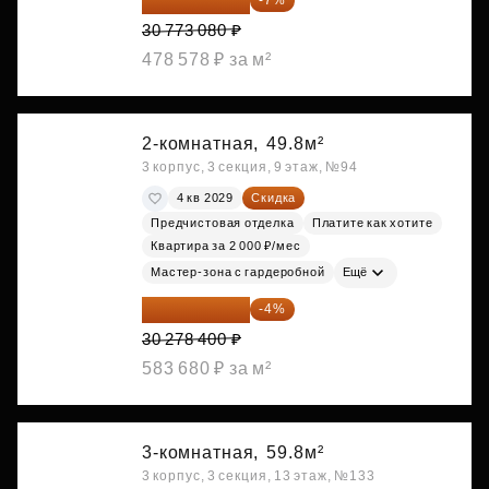
28 618 964 ₽
-7%
30 773 080 ₽
478 578 ₽ за м²
2-комнатная,
49.8м²
3 корпус, 3 секция, 9 этаж, №94
4 кв 2029
Скидка
Предчистовая отделка
Платите как хотите
Квартира за 2 000 ₽/мес
Мастер-зона с гардеробной
Ещё
29 067 264 ₽
-4%
30 278 400 ₽
583 680 ₽ за м²
3-комнатная,
59.8м²
3 корпус, 3 секция, 13 этаж, №133