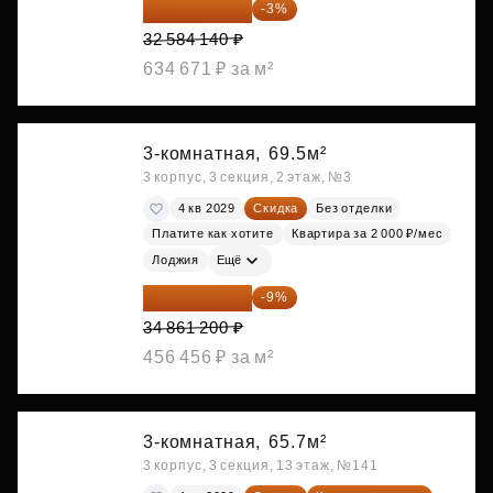
31 606 616 ₽
-3%
32 584 140 ₽
634 671 ₽ за м²
3-комнатная,
69.5м²
3 корпус, 3 секция, 2 этаж, №3
4 кв 2029
Скидка
Без отделки
Платите как хотите
Квартира за 2 000 ₽/мес
Лоджия
Ещё
31 723 692 ₽
-9%
34 861 200 ₽
456 456 ₽ за м²
3-комнатная,
65.7м²
3 корпус, 3 секция, 13 этаж, №141