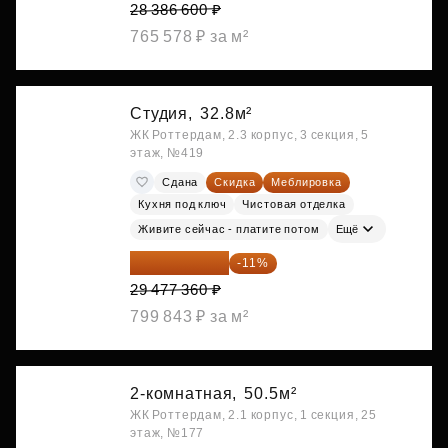
28 386 600 ₽
765 578 ₽ за м²
Студия,
32.8м²
ЖК Роттердам, 2.3 корпус, 3 секция, 5
этаж, №419
Сдана
Скидка
Меблировка
Кухня под ключ
Чистовая отделка
Живите сейчас - платите потом
Ещё
26 234 850 ₽
-11%
29 477 360 ₽
799 843 ₽ за м²
2-комнатная,
50.5м²
ЖК Роттердам, 2.1 корпус, 1 секция, 25
этаж, №177