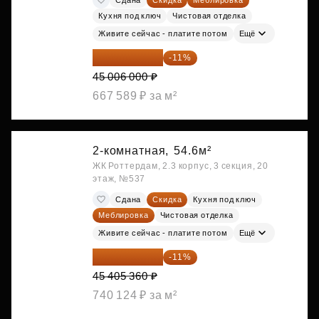
Кухня под ключ
Чистовая отделка
Живите сейчас - платите потом
Ещё
40 055 340 ₽
-11%
45 006 000 ₽
667 589 ₽ за м²
2-комнатная,
54.6м²
ЖК Роттердам, 2.3 корпус, 3 секция, 20
этаж, №537
Сдана
Скидка
Кухня под ключ
Меблировка
Чистовая отделка
Живите сейчас - платите потом
Ещё
40 410 770 ₽
-11%
45 405 360 ₽
740 124 ₽ за м²