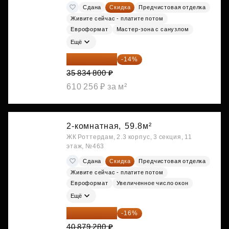
Сдана
Скидка
Предчистовая отделка
Живите сейчас - платите потом
Евроформат
Мастер-зона с санузлом
Ещё
30 817 928 ₽
-14%
35 834 800 ₽
610 256 ₽ за м²
2-комнатная,
59.8м²
ЖК Роттердам, 2.3 корпус, 3 секция, 11
этаж, №463
Сдана
Скидка
Предчистовая отделка
Живите сейчас - платите потом
Евроформат
Увеличенное число окон
Ещё
34 338 595 ₽
-16%
40 879 280 ₽