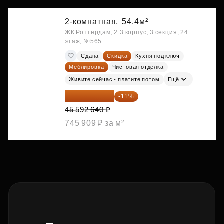
2-комнатная,
54.4м²
ЖК Роттердам, 2.3 корпус, 3 секция, 24
этаж, №565
Сдана
Скидка
Кухня под ключ
Меблировка
Чистовая отделка
Живите сейчас - платите потом
Ещё
40 577 450 ₽
-11%
45 592 640 ₽
745 909 ₽ за м²