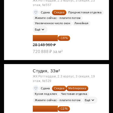
ЖК Роттердам, 2.3 корпус, 3 секция, 23
этаж, №557
Сдана
Скидка
Предчистовая отделка
Живите сейчас - платите потом
Увеличенное число окон
Линейная
Ещё
23 645 126 ₽
-16%
28 148 960 ₽
720 888 ₽ за м²
Студия,
33м²
ЖК Роттердам, 2.3 корпус, 3 секция, 19
этаж, №529
Сдана
Скидка
Меблировка
Кухня под ключ
Чистовая отделка
Живите сейчас - платите потом
Ещё
25 264 074 ₽
-11%