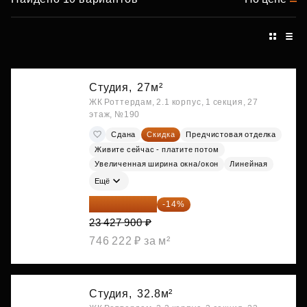
Студия,
27м²
ЖК Роттердам, 2.1 корпус, 1 секция, 27
этаж, №190
Сдана
Скидка
Предчистовая отделка
Живите сейчас - платите потом
Увеличенная ширина окна/окон
Линейная
Ещё
20 147 994 ₽
-14%
23 427 900 ₽
746 222 ₽ за м²
Студия,
32.8м²