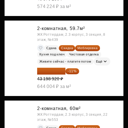
574 224 ₽ за м²
2-комнатная,
59.7м²
ЖК Роттердам, 2.3 корпус, 3 секция, 8
этаж, №439
Сдана
Скидка
Меблировка
Кухня под ключ
Чистовая отделка
Живите сейчас - платите потом
Ещё
38 447 039 ₽
-11%
43 198 920 ₽
644 004 ₽ за м²
2-комнатная,
60м²
ЖК Роттердам, 2.3 корпус, 3 секция, 22
этаж, №553
Сдана
Скидка
Меблировка