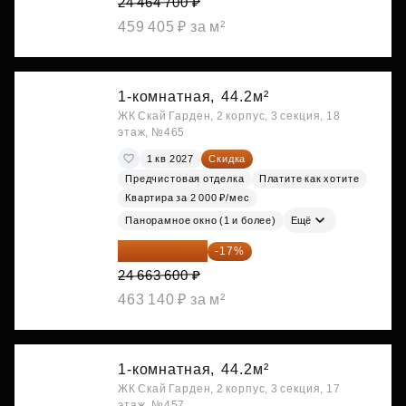
24 464 700 ₽
459 405 ₽ за м²
1-комнатная,
44.2м²
ЖК Скай Гарден, 2 корпус, 3 секция, 18
этаж, №465
1 кв 2027
Скидка
Предчистовая отделка
Платите как хотите
Квартира за 2 000 ₽/мес
Панорамное окно (1 и более)
Ещё
20 470 788 ₽
-17%
24 663 600 ₽
463 140 ₽ за м²
1-комнатная,
44.2м²
ЖК Скай Гарден, 2 корпус, 3 секция, 17
этаж, №457