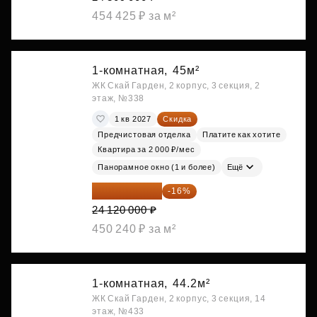
454 425 ₽ за м²
1-комнатная,
45м²
ЖК Скай Гарден, 2 корпус, 3 секция, 2
этаж, №338
1 кв 2027
Скидка
Предчистовая отделка
Платите как хотите
Квартира за 2 000 ₽/мес
Панорамное окно (1 и более)
Ещё
20 260 800 ₽
-16%
24 120 000 ₽
450 240 ₽ за м²
1-комнатная,
44.2м²
ЖК Скай Гарден, 2 корпус, 3 секция, 14
этаж, №433