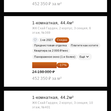
452 350 ₽ за м²
1-комнатная,
44.4м²
ЖК Скай Гарден, 2 корпус, 3 секция, 6
этаж, №369
1 кв 2027
Скидка
Предчистовая отделка
Платите как хотите
Квартира за 2 000 ₽/мес
Панорамное окно (1 и более)
Ещё
20 084 340 ₽
-17%
24 198 000 ₽
452 350 ₽ за м²
1-комнатная,
44.2м²
ЖК Скай Гарден, 2 корпус, 3 секция, 10
этаж, №401